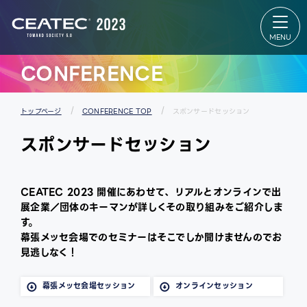
About
Exhibition
CEATEC
Exhibition
About
TOP
CEATEC
出展者リス
TOP
ト
来場登録
会場マップ
のご案内
パートナー
CONFERENCE
開催概要
ズパーク
過去の実
スタートア
績
ップ＆ユニ
メディア
バーシティ
パートナ
エリア
トップページ
CONFERENCE TOP
スポンサードセッション
ー
グローバル
防災・安
エリア
スポンサードセッション
全対策・
出展者 特設
環境負荷
Webサイ
低減の取
ト
り組み
CEATEC 2023 開催にあわせて、リアルとオンラインで出
展企業／団体のキーマンが詳しくその取り組みをご紹介しま
す。
幕張メッセ会場でのセミナーはそこでしか聞けませんのでお
見逃しなく！
幕張メッセ会場セッション
オンラインセッション