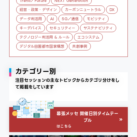
Trend／Future
NEXT Generation
経営・政策・デザイン
カーボンニュートラル
DX
データ利活用
AI
5G／通信
モビリティ
キーデバイス
セキュリティー
サステナビリティ
テクノロジー利活用 & ルール
エコシステム
デジタル田園都市国家構想
共創事例
カテゴリー別
注目セッションの主なトピックからカテゴリ分けをし
て掲載をしています
幕張メッセ 開催日別タイムテー
ブル
はこちら