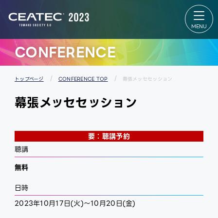
About
Exhibition
CEATEC
Exhibition
About
TOP
CEATEC
出展者リス
TOP
ト
来場登録
会場マップ
のご案内
パートナー
CONFERENCE
開催概要
ズパーク
過去の実
スタートア
績
ップ＆ユニ
メディア
バーシティ
パートナ
エリア
トップページ
CONFERENCE TOP
幕張メッセセッション
ー
グローバル
防災・安
エリア
幕張メッセセッション
全対策・
出展者 特設
環境負荷
Webサイ
低減の取
ト
り組み
要：聴講予約
聴講
無料
日時
2023年10月17日(火)～10月20日(金)