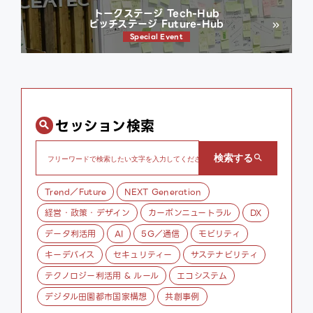
トークステージ Tech-Hub
ピッチステージ Future-Hub
Special Event
セッション検索
Trend／Future
NEXT Generation
経営・政策・デザイン
カーボンニュートラル
DX
データ利活用
AI
5G／通信
モビリティ
キーデバイス
セキュリティー
サステナビリティ
テクノロジー利活用 & ルール
エコシステム
デジタル田園都市国家構想
共創事例