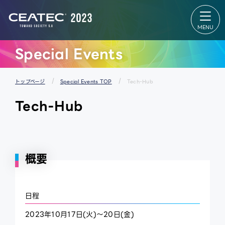
About
Exhibition
CEATEC
Exhibition
About
TOP
CEATEC
出展者リス
TOP
ト
来場登録
会場マップ
のご案内
パートナー
Special Events
開催概要
ズパーク
過去の実
スタートア
績
ップ＆ユニ
メディア
バーシティ
パートナ
エリア
トップページ
Special Events TOP
Tech-Hub
ー
グローバル
防災・安
エリア
Tech-Hub
全対策・
出展者 特設
環境負荷
Webサイ
低減の取
ト
り組み
概要
日程
2023年10月17日(火)～20日(金)