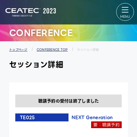
About
Exhibition
CEATEC
Exhibition
About
TOP
CEATEC
出展者リス
TOP
ト
来場登録
会場マップ
のご案内
パートナー
CONFERENCE
開催概要
ズパーク
過去の実
スタートア
績
ップ＆ユニ
メディア
バーシティ
パートナ
エリア
トップページ
CONFERENCE TOP
セッション詳細
ー
グローバル
防災・安
エリア
セッション詳細
全対策・
出展者 特設
環境負荷
Webサイ
低減の取
ト
り組み
聴講予約の受付は終了しました
TE025
NEXT Generation
要：聴講予約