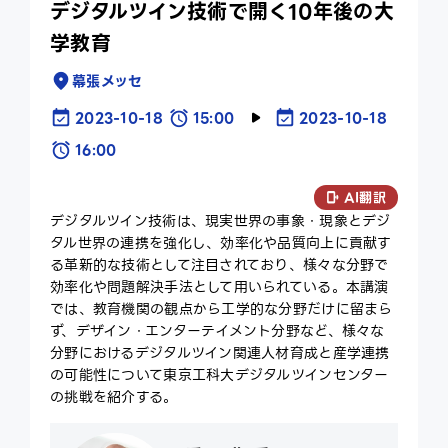
デジタルツイン技術で開く10年後の大
ce
学教育
ex
幕張メッセ
2023-10-18
15:00
2023-10-18
16:00
AI翻訳
デジタルツイン技術は、現実世界の事象・現象とデジ
タル世界の連携を強化し、効率化や品質向上に貢献す
る革新的な技術として注目されており、様々な分野で
効率化や問題解決手法として用いられている。本講演
では、教育機関の観点から工学的な分野だけに留まら
ず、デザイン・エンターテイメント分野など、様々な
分野におけるデジタルツイン関連人材育成と産学連携
の可能性について東京工科大デジタルツインセンター
の挑戦を紹介する。