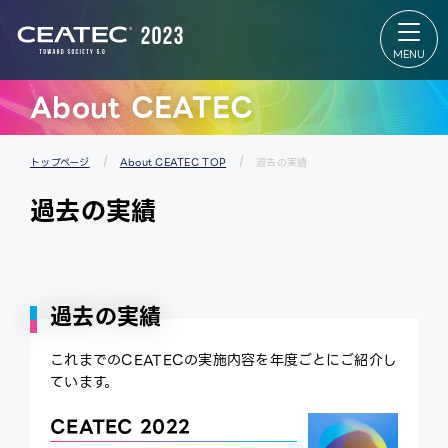
About
Exhibition
CEATEC
Exhibition
About
TOP
CEATEC
出展者リス
TOP
ト
来場登録
会場マップ
のご案内
パートナー
About CEATEC
開催概要
ズパーク
過去の実
スタートア
績
ップ＆ユニ
メディア
バーシティ
パートナ
エリア
トップページ
About CEATEC TOP
過去の実績
ー
グローバル
防災・安
エリア
過去の実績
全対策・
出展者 特設
環境負荷
Webサイ
低減の取
ト
り組み
過去の実績
これまでのCEATECの実施内容を年度ごとにご紹介し
ています。
CEATEC 2022