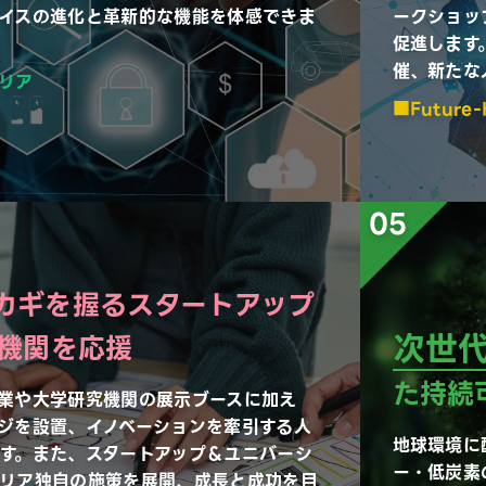
イスの進化と革新的な機能を体感できま
ークショッ
促進します
催、新たな
リア
Future
05
カギを握るスタートアップ
次世
機関を応援
た持続
業や大学研究機関の展示ブースに加え
ジを設置、イノベーションを牽引する人
地球環境に
す。また、スタートアップ＆ユニバーシ
ー・低炭素
リア独自の施策を展開、成長と成功を目