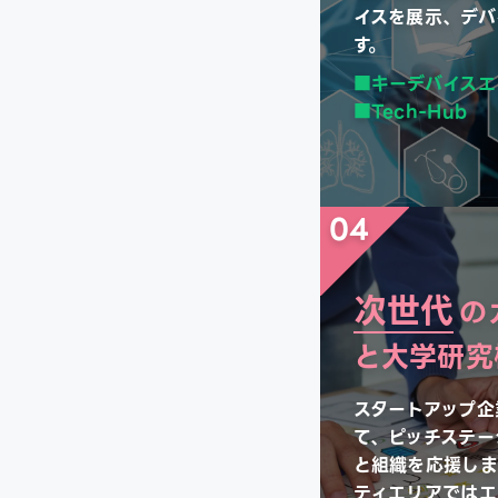
イスを展示、デバ
す。
キーデバイスエ
Tech-Hub
04
次世代
の
と大学研究
スタートアップ企
て、ピッチステー
と組織を応援しま
ティエリアではエ