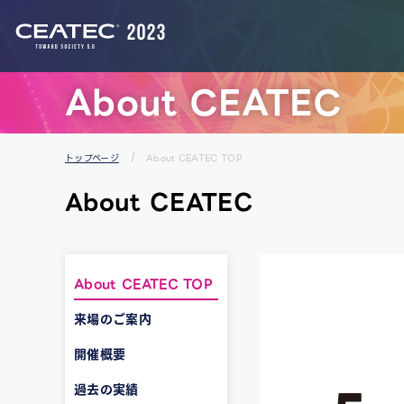
スタートアップ＆ユニバーシティエリア
About CEATEC
トップページ
About CEATEC TOP
About CEATEC
About CEATEC TOP
来場のご案内
開催概要
過去の実績