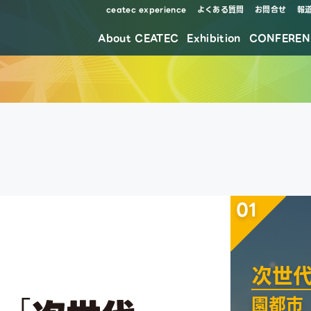
ceatec experience
よくある質問
お問合せ
報
About CEATEC
Exhibition
CONFEREN
防災・安全対策・環境負荷低減の取り組み
01
次世
園都市