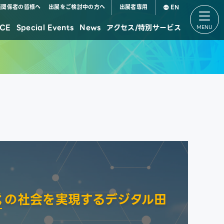
道関係者の皆様へ
出展をご検討中の方へ
出展者専用
EN
CE
Special Events
News
アクセス/特別サービス
デジタル田園都市国家構想特設パビリオン
代
の社会を実現するデジタル田