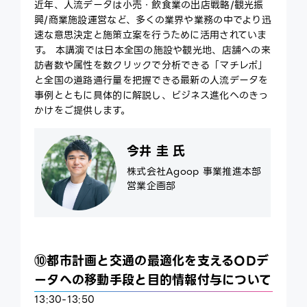
近年、人流データは小売・飲食業の出店戦略/観光振
興/商業施設運営など、多くの業界や業務の中でより迅
速な意思決定と施策立案を行うために活用されていま
す。 本講演では日本全国の施設や観光地、店舗への来
訪者数や属性を数クリックで分析できる「マチレポ」
と全国の道路通行量を把握できる最新の人流データを
事例とともに具体的に解説し、ビジネス進化へのきっ
かけをご提供します。
今井 圭 氏
株式会社Agoop 事業推進本部
営業企画部
⑩都市計画と交通の最適化を支えるODデ
ータへの移動手段と目的情報付与について
13:30-13:50