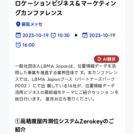
ロケーションビジネス＆マーケティン
ce
グカンファレンス
ex
幕張メッセ
2023-10-19
10:30
2023-10-19
16:00
AI翻訳
一般社団法人LBMA Japanは、位置情報データを活
用した事業を推進する業界団体で す。本カンファレン
スでは、LBMA Japanブース（パートナーズパーク
P002 ）にて出 展している16社が、位置情報データ
活用ビジネスの最前線をテーマにご紹介セッショ ンを
終日行います。 是非お立ち寄りください。
①高精度屋内測位システムZerokeyのご
紹介