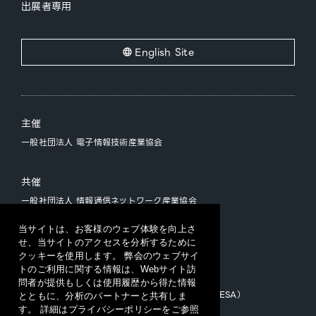
出展者専用
English Site
主催
一般社団法人 電子情報技術産業協会
共催
一般社団法人 情報通信ネットワーク産業協会
一般社団法人 ソフトウェア協会
当サイトは、お客様のウェブ体験を向上さ
せ、当サイトのアクセスを分析するために
クッキーを使用します。 弊会のウェブサイ
運営
トのご利用に関する情報は、Webサイト訪
CEATEC 運営事務局
問者が提供もしくは使用履歴から得た情報
（一般社団法人日本エレクトロニクスショー協会/JESA）
とともに、分析のパートナーと共有しま
す。 詳細はプライバシーポリシーをご参照