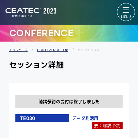
About
Exhibition
CEATEC
Exhibition
About
TOP
CEATEC
出展者リス
TOP
ト
来場登録
会場マップ
のご案内
パートナー
CONFERENCE
開催概要
ズパーク
過去の実
スタートア
績
ップ＆ユニ
メディア
バーシティ
パートナ
エリア
トップページ
CONFERENCE TOP
セッション詳細
ー
グローバル
防災・安
エリア
セッション詳細
全対策・
出展者 特設
環境負荷
Webサイ
低減の取
ト
り組み
聴講予約の受付は終了しました
TE030
データ利活用
要：聴講予約