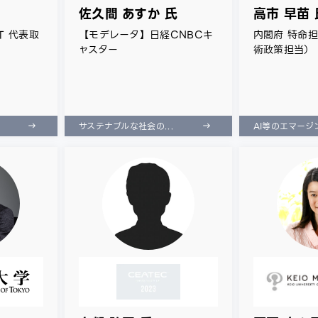
佐久間 あすか 氏
高市 早苗 
T 代表取
【モデレータ】日経CNBCキ
内閣府 特命
ャスター
術政策担当）
サステナブルな社会の...
AI等のエマージン