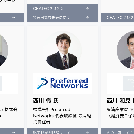
lコンソーシ
CEATEC２０２３...
持続可能な未来に向け...
CEATEC２０２３
西川 徹 氏
西川 和見 
apan株式会
株式会社Preferred
経済産業省 
s
Networks 代表取締役 最高経
（経済安全保
営責任者
現実世界を理解し、イ...
AIの未来、イノベ