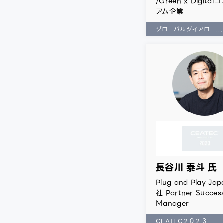
/Green x Digita
アム企業
グローバルダイアロー...
長谷川 泰斗 氏
Plug and Play J
社 Partner Succes
Manager
CEATEC２０２３...