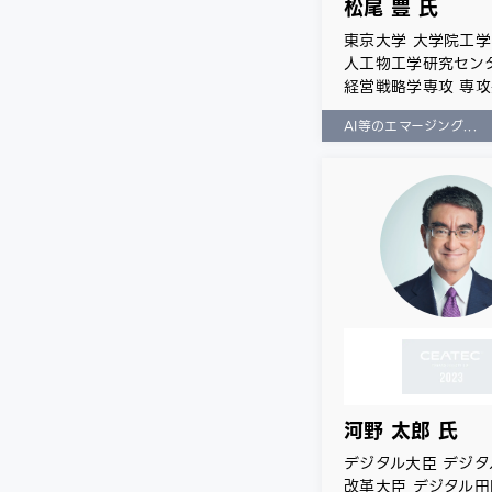
松尾 豊 氏
東京大学 大学院工
人工物工学研究セン
経営戦略学専攻 専
AI等のエマージング...
河野 太郎 氏
デジタル大臣 デジ
改革大臣 デジタル