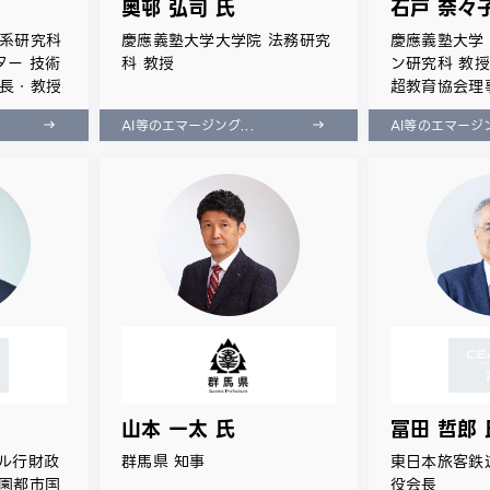
奥邨 弘司 氏
石戸 奈々
学系研究科
慶應義塾大学大学院 法務研究
慶應義塾大学
ター 技術
科 教授
ン研究科 教
攻長・教授
超教育協会理
AI等のエマージング...
AI等のエマージン
山本 一太 氏
冨田 哲郎 
タル行財政
群馬県 知事
東日本旅客鉄
田園都市国
役会長