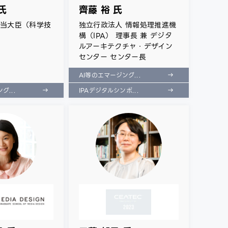
氏
齊藤 裕 氏
担当大臣（科学技
独立行政法人 情報処理推進機
構（IPA） 理事長 兼 デジタ
ルアーキテクチャ・デザイン
センター センター長
AI等のエマージング...
グ...
IPAデジタルシンポ...