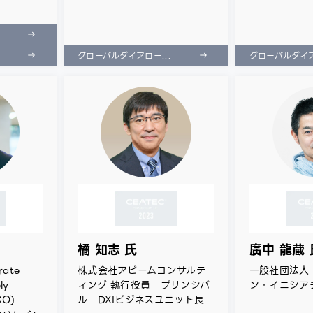
グローバルダイアロー...
グローバルダイア
橘 知志 氏
廣中 龍蔵 
ate
株式会社アビームコンサルテ
一般社団法人
ly
ィング 執行役員 プリンシパ
ン・イニシア
CO)
ル DXIビジネスユニット長