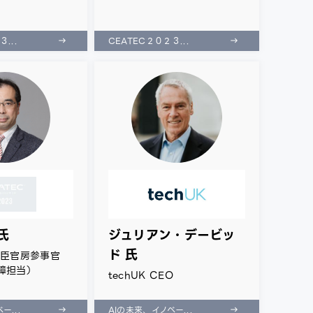
...
CEATEC２０２３...
氏
ジュリアン・デービッ
ド 氏
大臣官房参事官
障担当）
techUK CEO
ー...
AIの未来、イノベー...