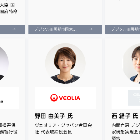
大臣 国
内閣府特命
）
.
デジタル田園都市国家...
デジタル田園都市
野田 由美子 氏
西 経子 氏
和損害保
ヴェオリア・ジャパン合同会
内閣官房 デ
常務執行役
社 代表取締役会長
家構想実現会
議官