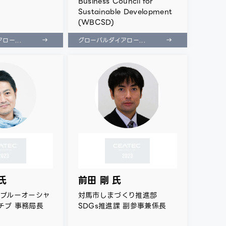
Business Council for
Sustainable Development
(WBCSD)
ロー...
グローバルダイアロー...
氏
前田 剛 氏
 ブルーオーシャ
対馬市しまづくり推進部
チブ 事務局長
SDGs推進課 副参事兼係長