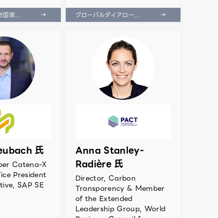
国家...
グローバルダイアロー...
eubach 氏
Anna Stanley-
Radière 氏
er Catena-X
Vice President
Director, Carbon
ive, SAP SE
Transparency & Member
of the Extended
Leadership Group, World