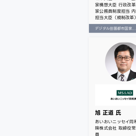
家構想大臣 行政改革
家公務員制度担当 
担当大臣（規制改革
デジタル田園都市国家..
旭 正道 氏
あいおいニッセイ同
険株式会社 取締役
員