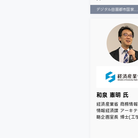
デジタル田園都市国家..
和泉 憲明 氏
経済産業省 商務情
情報経済課 アーキ
略企画室長 博士(工学