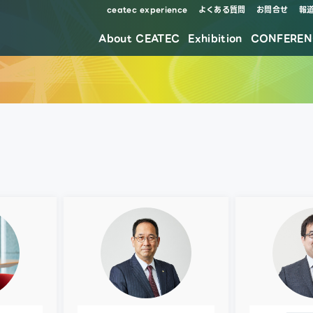
ceatec experience
よくある質問
お問合せ
報
About CEATEC
Exhibition
CONFEREN
防災・安全対策・環境負荷低減の取り組み