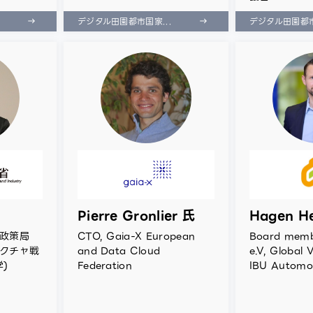
.
デジタル田園都市国家...
デジタル田園都市
Pierre Gronlier 氏
Hagen H
報政策局
CTO, Gaia-X European
Board memb
テクチャ戦
and Data Cloud
e.V, Global 
)
Federation
IBU Automot