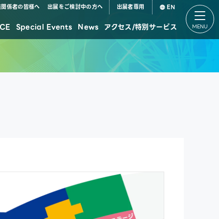
道関係者の皆様へ
出展をご検討中の方へ
出展者専用
EN
CE
Special Events
News
アクセス/特別サービス
デジタル田園都市国家構想特設パビリオン