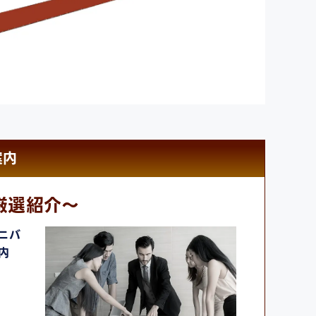
案内
厳選紹介～
ニバ
内