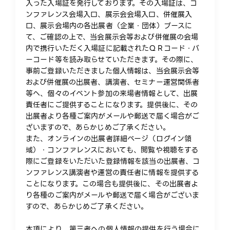
入った入場証を発行しております。その入場証は、コ
ンファレンス会場入口、展示会会場入口、併催展入
口、展示会場内の各出展者（企業・団体）ブースに
て、ご確認の上で、当会展示会等および併催展の会場
内で携行いただく入場証に記載されたＱＲコード・バ
ーコード等を読み取らせていただきます。その際に、
事前ご登録いただきました個人情報は、当会展示会等
および併催展の出展者、講演者、セミナー運営関係者
等へ、個々のイベント参加の来場者情報として、出展
責任者にご提供することになります。提供後に、その
出展者より各種ご案内がメールや郵送で届く場合がご
ざいますので、あらかじめご了承ください。
また、オンラインの出展者詳細ページ（ログイン領
域）・コンファレンスにおいても、閲覧や視聴をする
際にご登録をいただいた登録情報を該当の出展者、コ
ンファレンス講演者や運営の責任者に情報を提供する
ことになります。この場合も提供後に、その出展者よ
り各種のご案内がメールや郵送で届く場合がございま
すので、あらかじめご了承ください。
本項により、第三者への個人情報の提供を行う場合に