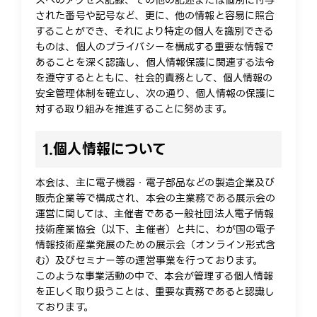
スへのアクセス記録、その他の記述または個別に付与
された番号や記号など、更に、他の情報と容易に照合
することができ、それにより特定の個人を識別できる
ものは、個人のプライバシーを構成する重要な情報で
あることを深く認識し、個人情報保護に関連する法令
を遵守するとともに、社会的責務として、個人情報の
安全管理体制を確立し、次の通り、個人情報の保護に
対する取り組みを推進することに努めます。
1.
個人情報について
本会は、主に電子機器・電子部品などの製造企業及び
販売企業等で構成され、本会の主業務である展示会の
運営に関しては、主催者である一般社団法人電子情報
技術産業協会（以下、主催者）と共に、わが国の電子
情報技術産業発展のための展示会（オンライン形式含
む）及びセミナー等の運営事業を行っております。
このような事業活動の中で、本会が管理する個人情報
を正しく取り扱うことは、重要な責務であると認識し
ております。