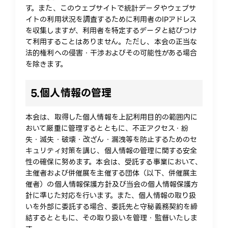
す。また、このウェブサイトで統計データやウェブサ
イトの利用状況を調査するために利用者のIPアドレス
を収集しますが、利用者を特定するデータと結びつけ
て利用することはありません。ただし、本会の正当な
法的権利への侵害・干渉およびその可能性がある場合
を除きます。
5.
個人情報の管理
本会は、取得した個人情報を上記利用目的の範囲内に
おいて厳重に管理するとともに、不正アクセス・紛
失・滅失・破壊・改ざん・漏洩等を防止するためのセ
キュリティ対策を講じ、個人情報の管理に関する安全
性の確保に努めます。本会は、受託する事業において、
主催者および併催展を主催する団体（以下、併催展主
催者）の個人情報保護方針及び当会の個人情報保護方
針に準じた対応を行います。また、個人情報の取り扱
いを外部に委託する場合、委託先と守秘義務契約を締
結するとともに、その取り扱いを管理・監督いたしま