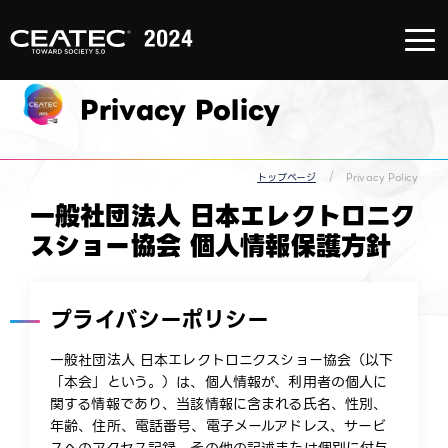
About
CEATEC
About
CEATEC
Privacy Policy
TOP
来場登録
のご案内
メディア
パートナ
ー
トップページ
Privacy Policy
防災・安
全対策・
一般社団法人 日本エレクトロニク
環境負荷
低減の取
スショー協会 個人情報保護方針
り組み
過去の実
績
プライバシーポリシー
一般社団法人 日本エレクトロニクスショー協会（以下
「本会」という。）は、個人情報が、利用者の個人に
関する情報であり、当該情報に含まれる氏名、性別、
年齢、住所、電話番号、電子メールアドレス、サービ