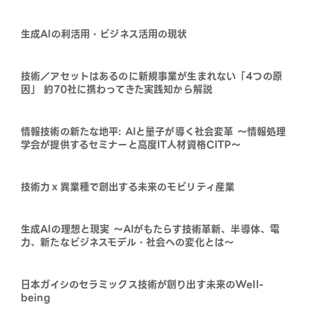
生成AIの利活用・ビジネス活用の現状
技術／アセットはあるのに新規事業が生まれない「4つの原
因」 約70社に携わってきた実践知から解説
情報技術の新たな地平: AIと量子が導く社会変革 ～情報処理
学会が提供するセミナーと高度IT人材資格CITP～
技術力ｘ異業種で創出する未来のモビリティ産業
生成AIの理想と現実 〜AIがもたらす技術革新、半導体、電
力、新たなビジネスモデル・社会への変化とは〜
日本ガイシのセラミックス技術が創り出す未来のWell-
being