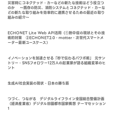
災害時にコネクテッド・カーなどの新たな技術はどう役立つ
のか ～既存の防災、消防システムとコネクテッド・カーな
どの新たな取り組みを効率的に連携させるための最近の取り
組みの紹介～
ECHONET Lite Web API活用（①熱中症の現状とその技
術的対策 ②ECHONET2.0・matter・次世代スマートメ
ーター最新ユースケース）
イノベーションを加速させる「秒で伝わるパワポ術」 元サン
トリー・SNSフォロワー12万人の起業家が語る組織変革のヒ
ント
生成AI社会実装の現状・日本の勝ち筋
つづく、つながる デジタルライフライン全国総合整備計画
（経済産業省）デジタル田園都市国家構想 テーマセッション
1