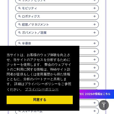
サステナビリティ
モビリティ
ロボティクス
経営／マネジメント
ガバメント／政策
半導体
デザイン
当サイトは、お客様のウェブ体験を向上さ
カーボンニュートラル
せ、当サイトのアクセスを分析するために
クッキーを使用します。 弊会のウェブサイ
次世代通信
トのご利用に関する情報は、Webサイト訪
問者が提供もしくは使用履歴から得た情報
電子部品
とともに、分析のパートナーと共有しま
セキュリティ
す。 詳細はプライバシーポリシーをご参照
ください。
プライバシーポリシー
プライバシー
CEATEC 2025の情報はこちら
同意する
コネクティビティ
vertical_align_top
スマートホーム