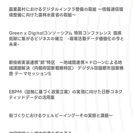
農業農村におけるデジタルインフラ整備の取組 ～情報通信環
境整備に向けた農林水産省の取組～
Green x Digitalコンソーシアム 特別コンファレンス 環境
貢献に繋がるビジネスの確立 -環境活動データ価値化の今と
未来-
新技術実装連携”絆”特区 ～地域間連携×ドローンによる地
域課題解決（内閣府国家戦略特区） デジタル田園都市国家構
想 テーマセッション5
EBPM（証拠に基づく政策立案）の実現に向けた日野コネク
ティッドデータの活用案
街づくりにおけるウェルビーイング～その実態と課題～