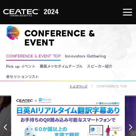
About
CEATEC
About
CEATEC
CONFERENCE &
TOP
来場登録
のご案内
EVENT
メディア
パートナ
ー
CONFERENCE & EVENT TOP
Innovators Gathering
防災・安
全対策・
環境負荷
Pick up イベント
幕張メッセタイムテーブル
スピーカー紹介
低減の取
り組み
全セッションリスト
過去の実
績
トップページ
CONFERENCE TOP
arrow_back_ios
arrow_forward_ios