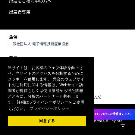
出展をご検討中の方へ
出展者専用
主催
一般社団法人 電子情報技術産業協会
共催
一般社団法人 情報通信ネットワーク産業協会
当サイトは、お客様のウェブ体験を向上さ
一般社団法人 ソフトウェア協会
せ、当サイトのアクセスを分析するために
クッキーを使用します。 弊会のウェブサイ
運営
トのご利用に関する情報は、Webサイト訪
問者が提供もしくは使用履歴から得た情報
CEATEC 運営事務局
とともに、分析のパートナーと共有しま
（一般社団法人日本エレクトロニクスショー協会/JESA）
す。 詳細はプライバシーポリシーをご参照
ください。
プライバシーポリシー
プライバシーポリシー
CEATEC 2025の情報はこちら
Copyright 2024 CEATEC Organizing Committee All rights
同意する
vertical_align_top
reserved.