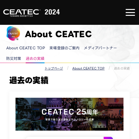
About
CEATEC
About
CEATEC
About CEATEC
TOP
来場登録
のご案内
メディア
About CEATEC TOP
来場登録のご案内
メディアパートナー
パートナ
ー
防災・安
防災対策
過去の実績
全対策・
環境負荷
トップページ
About CEATEC TOP
過去の実績
低減の取
り組み
過去の実績
過去の実
績