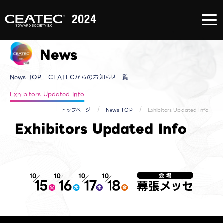
About
CEATEC
About
CEATEC
News
TOP
来場登録
のご案内
メディア
News TOP
CEATECからのお知らせ一覧
パートナ
ー
防災・安
Exhibitors Updated Info​
全対策・
環境負荷
トップページ
News TOP
Exhibitors Updated Info​
低減の取
り組み
Exhibitors Updated Info​
過去の実
績