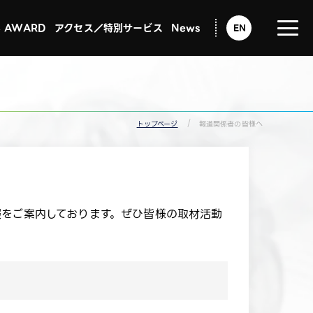
C AWARD
アクセス／特別サービス
News
EN
CEATECからのお知らせ一覧
Exhibitors Updated Info
トップページ
報道関係者の皆様へ
報をご案内しております。ぜひ皆様の取材活動