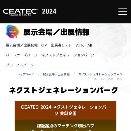
About
CEATEC
About
CEATEC
展示会場／出展情報
TOP
来場登録
のご案内
メディア
展示会場／出展情報 TOP
出展者リスト
AI for All
パートナ
ー
防災・安
パートナーズパーク
ネクストジェネレーションパーク
全対策・
環境負荷
グローバルパーク
低減の取
り組み
過去の実
トップページ
展示会場／出展情報
ネクストジェネレーションパーク
績
"Biz-Board"のご案内
ネクストジェネレーションパーク​
CEATEC 2024 ネクストジェネレーションパー
ク 共創企画​
課題起点のマッチング創出ハブ​