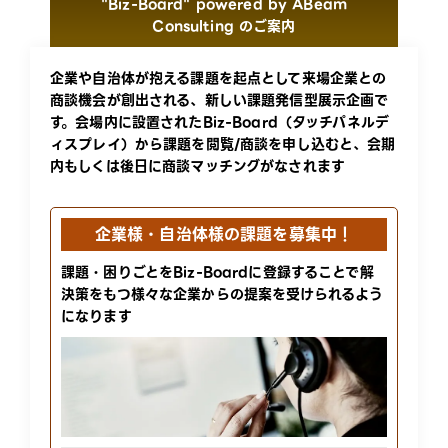
"Biz-Board" powered by ABeam
Consulting のご案内​
企業や自治体が抱える課題を起点として来場企業との
商談機会が創出される、新しい課題発信型展示企画で
す。会場内に設置されたBiz-Board（タッチパネルデ
ィスプレイ）から課題を閲覧/商談を申し込むと、会期
内もしくは後日に商談マッチングがなされます​
企業様・自治体様の課題を募集中！
課題・困りごとをBiz-Boardに登録することで
解
決策をもつ様々な企業からの提案を受けられるよう
になります