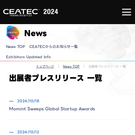
About
CEATEC
About
CEATEC
News
TOP
来場登録
のご案内
メディア
News TOP
CEATECからのお知らせ一覧
パートナ
ー
防災・安
Exhibitors Updated Info​
全対策・
環境負荷
トップページ
News TOP
出展者プレスリリース 一覧
低減の取
り組み
出展者プレスリリース 一覧
過去の実
績
2024/10/18
Momint Sweeps Global Startup Awards
2024/10/12