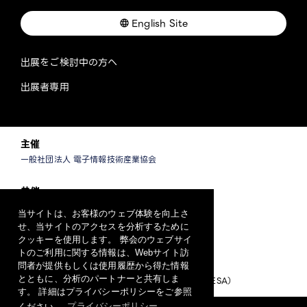
English Site
出展をご検討中の方へ
出展者専用
主催
一般社団法人 電子情報技術産業協会
共催
一般社団法人 情報通信ネットワーク産業協会
当サイトは、お客様のウェブ体験を向上さ
一般社団法人 ソフトウェア協会
せ、当サイトのアクセスを分析するために
クッキーを使用します。 弊会のウェブサイ
運営
トのご利用に関する情報は、Webサイト訪
問者が提供もしくは使用履歴から得た情報
CEATEC 運営事務局
とともに、分析のパートナーと共有しま
（一般社団法人日本エレクトロニクスショー協会/JESA）
す。 詳細はプライバシーポリシーをご参照
ください。
プライバシーポリシー