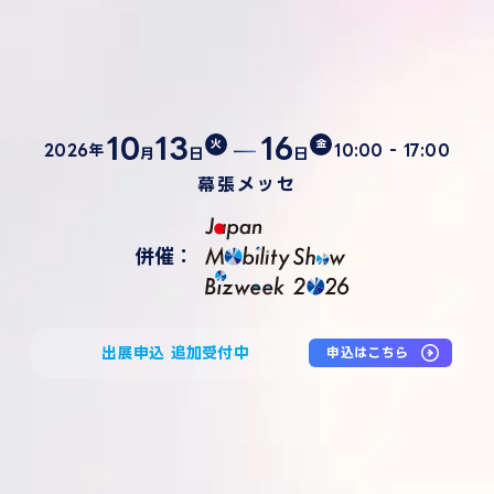
10
13
16
火
金
―
2026年
10:00 - 17:00
月
日
日
幕張メッセ
併催：
出展申込 追加受付中
申込はこちら