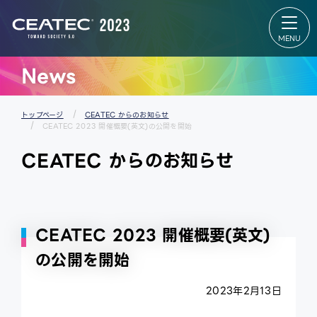
About
Exhibition
CEATEC
Exhibition
About
TOP
CEATEC
出展者リス
TOP
ト
来場登録
会場マップ
のご案内
パートナー
News
開催概要
ズパーク
過去の実
スタートア
績
ップ＆ユニ
メディア
バーシティ
パートナ
エリア
トップページ
CEATEC からのお知らせ
ー
グローバル
CEATEC 2023 開催概要(英文)の公開を開始
防災・安
エリア
全対策・
出展者 特設
環境負荷
Webサイ
CEATEC からのお知らせ
低減の取
ト
り組み
CEATEC 2023 開催概要(英文)
の公開を開始
2023年2月13日