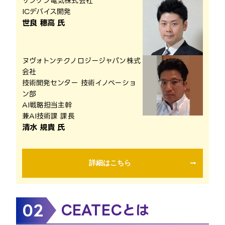
サンケン電気株式会社
ICデバイス開発
世良 穂高 氏
ヌヴォトンテクノロジージャパン株式
会社
技術開発センター 技術イノベーショ
ン部
AI戦略担当主幹
兼AI技術課 課長
清水 規貴 氏
詳細はこちら
02
CEATECとは