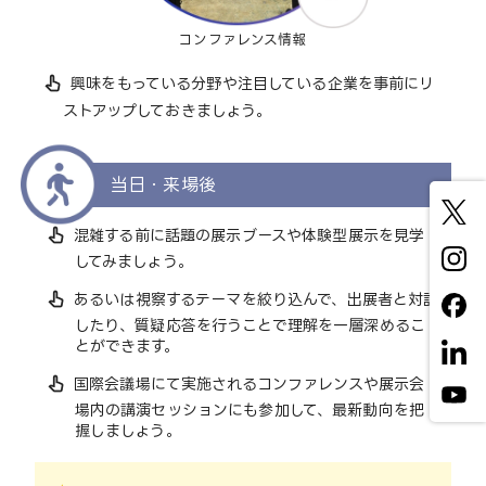
コンファレンス情報
pan_tool_alt
興味をもっている分野や注目している企業を事前にリ
ストアップしておきましょう。
当日・来場後
pan_tool_alt
混雑する前に話題の展示ブースや体験型展示を見学
してみましょう。
pan_tool_alt
あるいは視察するテーマを絞り込んで、出展者と対話
したり、質疑応答を行うことで理解を一層深めるこ
とができます。
pan_tool_alt
国際会議場にて実施されるコンファレンスや展示会
場内の講演セッションにも参加して、最新動向を把
握しましょう。