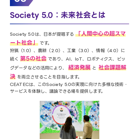
Society 5.0：未来社会とは
「人間中心の超スマ
Society 5.0は、日本が提唱する
ート社会」
です。
狩猟（1.0）、農耕（2.0）、工業（3.0）、情報（4.0）に
第5の社会
続く
であり、AI、IoT、ロボティクス、ビッ
経済発展
社会課題解
グデータなどの活用により、
と
決
を両立させることを目指します。
CEATECは、このSociety 5.0の実現に向けた多様な技術・
サービスを体験し、議論できる場を提供します。