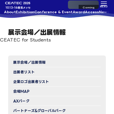
来場事前登録
MENU
10.13-16
幕張メッセ
About
Exhibition
Conference & Event
Award
Access
News
展示会場／出展情報
CEATEC for Students
展示会場／出展情報
出展者リスト
企業ロゴ出展者リスト
会場MAP
AXパーク
パートナーズ&グローバルパーク