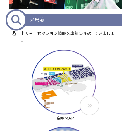
来場前
pan_tool_alt
出展者・セッション情報を事前に確認してみましょ
う。
会場MAP