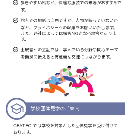
task_alt
歩きやすい靴など、快適な服装での来場がおすすめで
す。
task_alt
館内での撮影は自由ですが、人物が映っていないか
など、プライバシーへの配慮をお願いいたします。
また、各社によっては撮影NGとなる場合がありま
す。
task_alt
出展者との会話では、学んでいる分野や関心テーマ
を簡潔に伝えると有意義な交流につながります。
学校団体見学のご案内
CEATEC では学校を対象とした団体見学を受け付けて
おります。