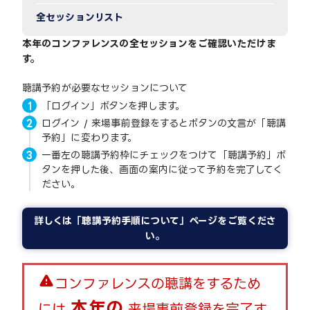
全セッションリスト
本年のコンファレンスの全セッションをご確認いただけま
す。
聴講予約が必要なセッションについて
「ログイン」ボタンを押します。
ログイン / 来場事前登録をするとボタンの文言が「聴講
予約」に変わります。
一番左の聴講予約枠にチェックをつけて「聴講予約」ボ
タンを押した後、画面の案内に従って予約を完了してく
ださい。
詳しくは「聴講予約手順について」ページをご覧くださ
い。
warning
コンファレンスの聴講をするため
本年の
には
来場事前登録を完了す