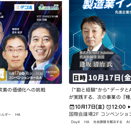
で挑む脱炭素の価値化への挑戦
「"勘と経験"から"データと
が実践する、次の事業の『種
10月17日(金)
12:00
国際会議場2F コンベンション
ネルギー
HA
Day4
HA
社会課題を解決する
A