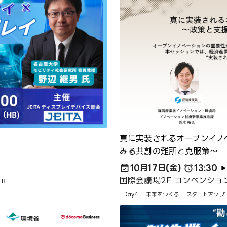
真に実装されるオープンイノ
みる共創の難所と克服策～
10月17日(金)
13:30
国際会議場2F コンベンション
HB
Day4
未来をつくる
スタートアップ