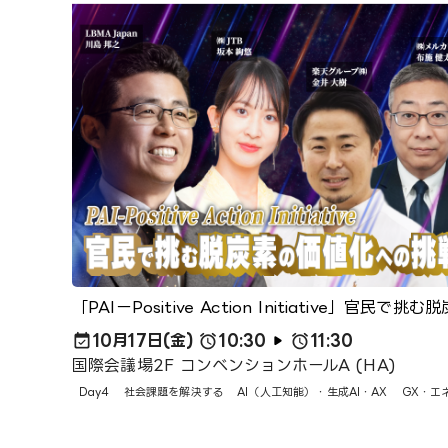
「PAIーPositive Action Initiative」官民
10月17日(金)
10:30
11:30
国際会議場2F コンベンションホールA (HA)
Day4
社会課題を解決する
AI（人工知能）・生成AI・AX
GX・エ