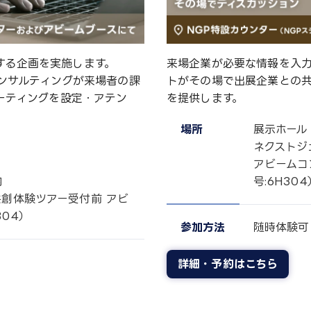
出する企画を実施します。
来場企業が必要な情報を入力
ンサルティングが来場者の課
トがその場で出展企業との
ーティングを設定・アテン
を提供します。
場所
展示ホール
ネクストジ
アビームコ
内
号:6H304
共創体験ツアー受付前 アビ
04）
参加方法
随時体験可
詳細・予約はこちら