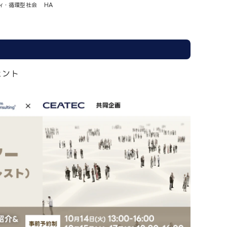
ィ・循環型社会
HA
ェント