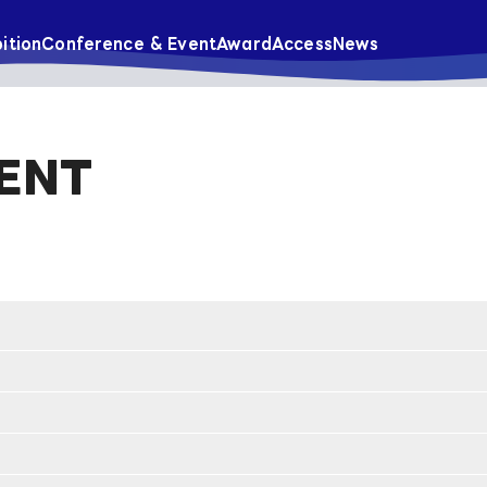
ition
Conference & Event
Award
Access
News
ENT