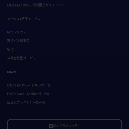
CEATEC 2025 注目展示ガイドブック
アクセス/特別サービス
会場アクセス
高速バス時刻表
宿泊
来場者特別サービス
News
CEATECからのお知らせ一覧
Exhibitors Updated Info
出展者プレスリリース一覧
linked_camera
報道関係者の皆様へ