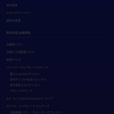
協力団体
メディアパートナー
過去の実績
展示会場/出展情報
出展者リスト
企業ロゴ出展者リスト
会場マップ
パートナーズ&グローバルパーク
暮らしのDXパビリオン
海洋デジタル社会パビリオン
地方創生2.0パビリオン
グローバルパーク
AX（AI Transformation）パーク
ネクスト ジェネレーションパーク
共創体験ツアー（ウォーキングブレスト）