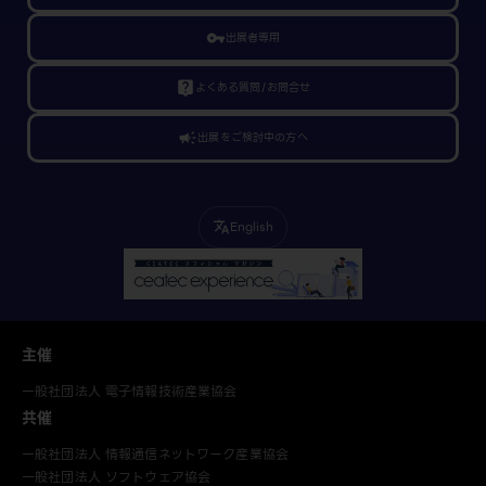
vpn_key
出展者専用
live_help
よくある質問/お問合せ
campaign
出展をご検討中の方へ
English
translate
主催
一般社団法人 電子情報技術産業協会
共催
一般社団法人 情報通信ネットワーク産業協会
一般社団法人 ソフトウェア協会