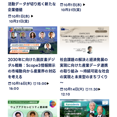
活動データが切り拓く新たな
10月1日(水)
企業価値
10月31日(金)
10月1日(水)
10月31日(金)
2030年に向けた脱炭素デジ
社会課題の解決と経済発展の
タル戦略：Scope3情報開示
実現に向けた産業データ連携
の市場動向から産業界の対応
の取り組み ～持続可能な社会
を考える
の実現と未来型のまちづくり
～
10月16日(木)
15:00
16:00
10月14日(火)
11:30
12:10