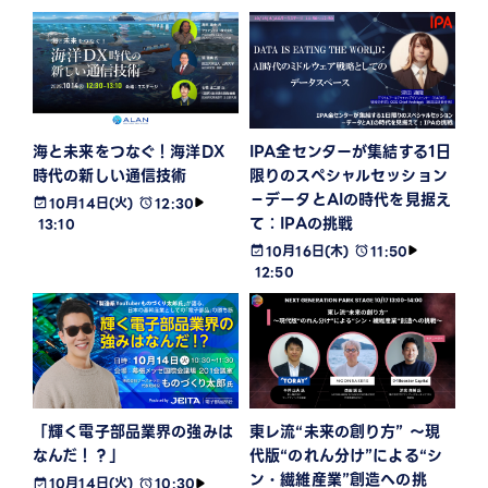
海と未来をつなぐ！海洋DX
IPA全センターが集結する1日
時代の新しい通信技術
限りのスペシャルセッション
－データとAIの時代を見据え
10月14日(火)
12:30
て：IPAの挑戦
13:10
10月16日(木)
11:50
12:50
「輝く電子部品業界の強みは
東レ流“未来の創り方” 〜現
なんだ！？」
代版“のれん分け”による“シ
ン・繊維産業”創造への挑
10月14日(火)
10:30