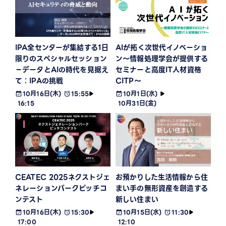
IPA全センターが集結する1日
AIが拓く次世代イノベーショ
限りのスペシャルセッション
ン～情報処理学会が提供する
－データとAIの時代を見据え
セミナーと高度IT人材資格
て：IPAの挑戦
CITP～
10月16日(木)
15:55
10月1日(水)
16:15
10月31日(金)
CEATEC 2025ネクストジェ
お預かりした生活情報から住
ネレーションパークピッチコ
まい手の無形資産を創造する
ンテスト
新しい住まい
10月16日(木)
15:30
10月15日(水)
11:30
17:00
12:10