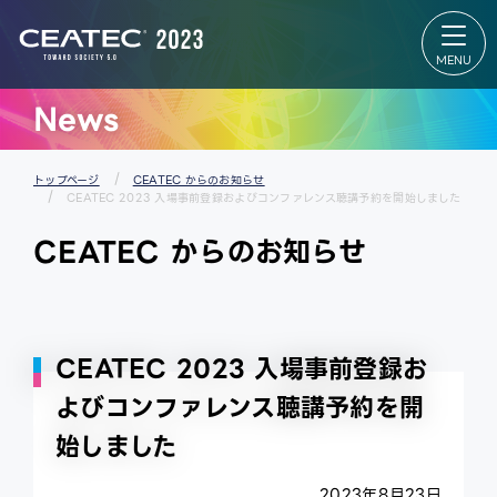
About
Exhibition
CEATEC
Exhibition
About
TOP
CEATEC
出展者リス
TOP
ト
来場登録
会場マップ
のご案内
パートナー
News
開催概要
ズパーク
過去の実
スタートア
績
ップ＆ユニ
メディア
バーシティ
パートナ
エリア
トップページ
CEATEC からのお知らせ
ー
グローバル
CEATEC 2023 入場事前登録およびコンファレンス聴講予約を開始しました
防災・安
エリア
全対策・
出展者 特設
環境負荷
Webサイ
CEATEC からのお知らせ
低減の取
ト
り組み
CEATEC 2023 入場事前登録お
よびコンファレンス聴講予約を開
始しました
2023年8月23日