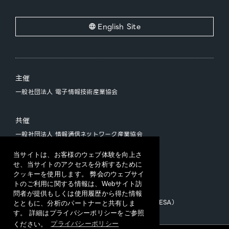
English Site
主催
一般社団法人 電子情報技術産業協会
共催
一般社団法人 情報通信ネットワーク産業協会
一般社団法人 ソフトウェア協会
当サイトは、お客様のウェブ体験を向上さ
せ、当サイトのアクセスを分析するために
クッキーを使用します。 弊会のウェブサイ
運営
トのご利用に関する情報は、Webサイト訪
CEATEC 運営事務局
問者が提供もしくは使用履歴から得た情報
（一般社団法人日本エレクトロニクスショー協会/JESA）
とともに、分析のパートナーと共有しま
す。 詳細はプライバシーポリシーをご参照
ください。
プライバシーポリシー