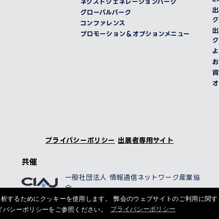
ネクストジェネレーションパーク
出
グローバルパーク
ク
コンファレンス
出
プロモーション＆オプションメニュー
ク
よ
お
資
オ
プライバシーポリシー
出展者専用サイト
共催
一般社団法人 情報通信ネットワーク産業協
会
析するためにクッキーを使用します。 弊会のウェブサイトのご利用に関す
イバシーポリシーをご参照ください。
プライバシーポリシー
Copyright 2026 CEATEC Organizing Committee All rights reserved.