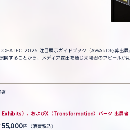
元にCEATEC 2026 注目展示ガイドブック（AWARD応
展開することから、メディア露出を通じ来場者のアピールが
展者
 Exhibits）、およびX（Transformation）パーク 出展者
55,000
き
円（消費税込）