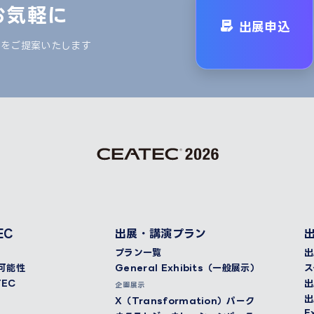
お気軽に
出展申込
ンをご提案いたします
EC
出展・講演プラン
プラン一覧
出
く可能性
General Exhibits（一般展示）
ス
EC
出
企画展示
出
X（Transformation）パーク
E