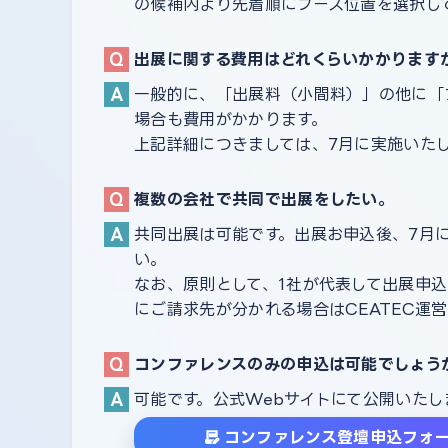
の候補内より先着順にブース位置を選択し
出展に関する費用はどれくらいかかります
一般的に、「出展料（小間料）」の他に「
場合も費用がかかります。
上記詳細につきましては、7月に実施いた
複数の会社で共同で出展をしたい。
共同出展は可能です。出展お申込後、7月
い。
なお、原則として、1社が代表して出展申
にご請求先が分かれる場合はCEATEC運
コンファレンスのみの申込は可能でしょう
可能です。公式Webサイトにて公開いた
コンファレンス登壇申込フォ