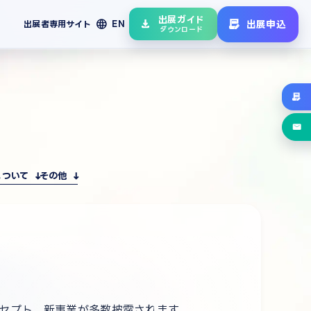
出展ガイド
language
出展申込
出展者専用サイト
EN
ダウンロード
について
その他
ンセプト、新事業が多数披露されます。