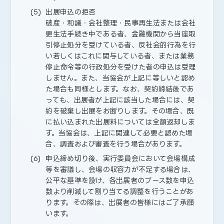
出展申込の拒否
破産・和議・会社整理・民事再生法または会社
更生法手続き中である者、金融機関から当座取
引停止処分を受けている者、反社会的行為を行
い若しくはこれに関与している者、または業務
停止命令等の行政処分を受けた者の申込は受理
しません。また、当協会が上記に等しいと認め
た場合も同様とします。なお、契約締結後であ
っても、出展者が上記に該当した場合には、契
約を破棄し出展をお断りします。その場合、既
に払い込まれた出展料については全額返却しま
す。当協会は、上記に関連して必要と認めた場
合、調査および審査を行う場合があります。
申込締め切り後、実行委員会において会場構成
等を審議し、会場の収容力が不足する場合は、
公平な基準を設け、各出展者のブース数を申込
数より削減して割り当てる調整を行うことがあ
ります。その際は、出展者の皆様にはご了承願
います。