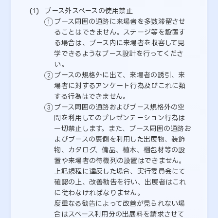
ブース外スペースの使用禁止
ブース周囲の通路に来場者を多数滞留させ
ることはできません。ステージ等を設置す
る場合は、ブース内に来場者を収容して見
学できるようなブース設計を行ってくださ
い。
ブースの規格外に出て、来場者の誘引、来
場者に対するアンケート行為及びこれに類
する行為はできません。
ブース周囲の通路およびブース規格外の空
間を利用してのプレゼンテーション行為は
一切禁止します。また、ブース周囲の通路お
よびブースの裏側を利用した出展物、装飾
物、カタログ、備品、植木、梱包材等の設
置や来場者の待機列の設置はできません。
上記規程に違反した場合、実行委員会にて
確認の上、改善勧告を行い、出展者はこれ
に従わなければなりません。
度重なる勧告によって改善が見られない場
合はスペース利用分の出展料を請求させて