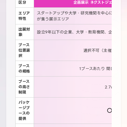
区分
企画展示 ネクストジェネレー
スタートアップや大学・研究機関を中心に、次世
エリア
特性
が集う展示エリア
出展対
設立9年以下の企業、大学・教育機関、企業/団
象
ブース
位置選
選択不可（主催者にて
択
ブース
1ブースあたり 間口2m×
の規格
ブース
の高さ
2.7m
制限
パッケ
ージブ
○
ースの
提供