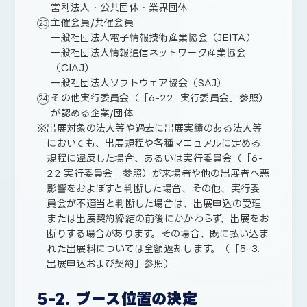
営利法人・公共団体・業界団体
主催会員/共催会員
一般社団法人電子情報技術産業協会（JEITA）
一般社団法人情報通信ネットワーク産業協会
（CIAJ）
一般社団法人ソフトウェア協会（SAJ）
その他実行委員会（「6-22. 実行委員会」参照）
が認める企業/団体
出展対象の法人等や過去に出展実績のある法人等
においても、出展規程や各種マニュアルに定める
規程に違反した場合、あるいは実行委員会（「6-
22.実行委員会」参照）が来場者や他の出展者へ悪
影響をおよぼすと判断した場合、その他、実行委
員会が不適当と判断した場合は、出展申込の受理
または出展契約締結の前後にかかわらず、出展をお
断りする場合があります。その場合、既に払い込ま
れた出展料については全額返却します。（「5-3.
出展申込および契約」参照）
5-2. ブース位置の決定