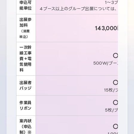
1〜3ブース
申込可
能単位
4ブース以上のグループ出展については、事前に
出展参
加料
143,000円
/ブー
（消費
税込）
一次幹
線工事
○
費＋電
500W/ブースまで
気使用
料
○
出展者
バッジ
15枚/ブース
○
作業員
リボン
5枚/ブース
案内状
○
（申込
制）※
1,000枚