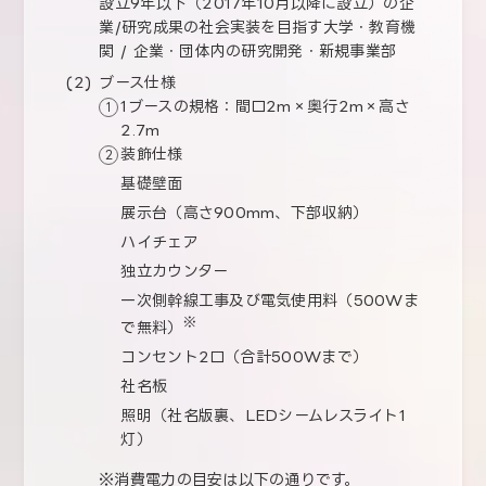
設立9年以下（2017年10月以降に設立）の企
業/研究成果の社会実装を目指す大学・教育機
関 / 企業・団体内の研究開発・新規事業部
ブース仕様
1ブースの規格：間口2m×奥行2m×高さ
2.7m
装飾仕様
基礎壁面
展示台（高さ900mm、下部収納）
ハイチェア
独立カウンター
一次側幹線工事及び電気使用料（500Wま
※
で無料）
コンセント2口（合計500Wまで）
社名板
照明（社名版裏、LEDシームレスライト1
灯）
消費電力の目安は以下の通りです。