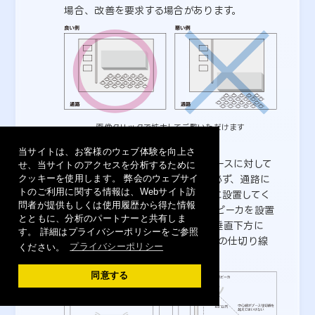
場合、改善を要求する場合があります。
画像クリックで拡大してご覧いただけます
スピーカ設置位置の制限
当サイトは、お客様のウェブ体験を向上さ
スピーカ等の拡声装置を、近隣ブースに対して
せ、当サイトのアクセスを分析するために
クッキーを使用します。 弊会のウェブサイ
正面に向けることを禁止します。必ず、通路に
トのご利用に関する情報は、Webサイト訪
対して正面より内向きになるように設置してく
問者が提供もしくは使用履歴から得た情報
ださい。また、壁面や造作柱にスピーカを設置
とともに、分析のパートナーと共有しま
する場合は、スピーカの中心軸を垂直下方に
す。 詳細はプライバシーポリシーをご参照
45度以内とし、かつ自社のブースの仕切り線
ください。
プライバシーポリシー
を超えないこととします。
同意する