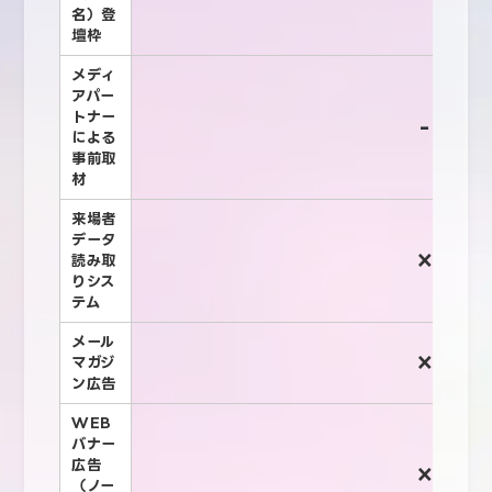
名）登
壇枠
メディ
アパー
トナー
-
による
事前取
材
来場者
データ
×
読み取
りシス
テム
メール
×
マガジ
ン広告
WEB
バナー
広告
×
（ノー