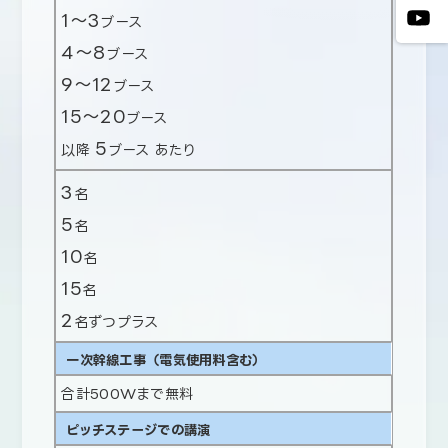
1～3
ブース
4～8
ブース
9～12
ブース
15～20
ブース
5
以降
ブース あたり
3
名
5
名
10
名
15
名
2
名ずつプラス
一次幹線工事（電気使用料含む）
合計500Wまで無料
ピッチステージでの講演