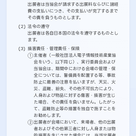
出展者は当協会が請求する出展料ならびに諸経
費の支払いにつき、その支払いが完了するまで
その責を負うものとします。
法令の遵守
出展者は各自日本国の法令を遵守するものとし
ます。
損害責任・管理責任・保険
主催者（一般社団法人電子情報技術産業協
会をいう、以下同じ）、実行委員会および
当協会は、期間中における会場の管理・保
全については、警備員を配置する等、事故
防止に最善の注意を払いますが、天災、火
災、盗難、紛失、その他不可抗力により、
人身および物品に対する傷害・損害が生じ
た場合、その責任を負いません。したがっ
て、盗難防止等の措置を独自で施すことを
お勧めします。
出展者が会場において、来場者、他の出展
者およびその他第三者に対し人身または物
的損害を生じさせた場合には、当該出展者