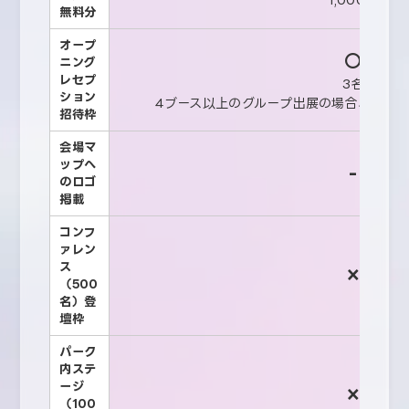
無料分
オープ
○
ニング
レセプ
3名
ション
4ブース以上のグループ出展の場合、ブー
招待枠
会場マ
ップへ
-
のロゴ
掲載
コンフ
ァレン
ス
×
（500
名）登
壇枠
パーク
内ステ
ージ
×
（100