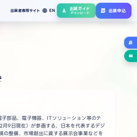
出展ガイド
language
出展申込
出展者専用サイト
EN
ダウンロード
電子部品、電子機器、ITソリューション等のテ
12月9日現在）が参画する、日本を代表するデジ
業環境の整備、市場創出に資する展示会事業などを