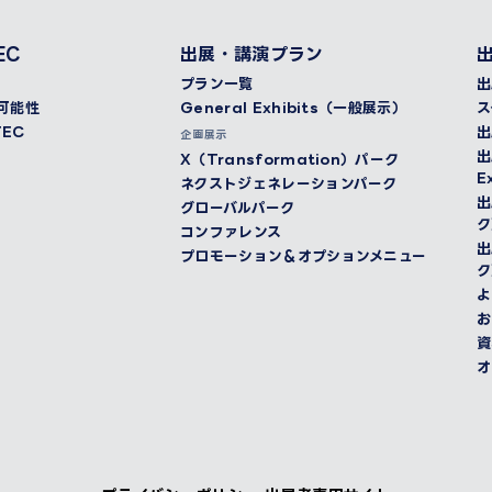
EC
出展・講演プラン
プラン一覧
出
く可能性
General Exhibits（一般展示）
ス
EC
出
企画展示
出
X（Transformation）パーク
E
ネクストジェネレーションパーク
出
グローバルパーク
ク
コンファレンス
出
プロモーション＆オプションメニュー
ク
よ
お
資
オ