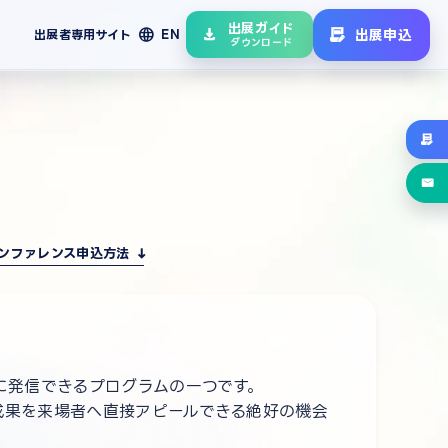
出展ガイド
language
出展申込
出展者専用サイト
EN
ダウンロード
ンファレンス申込方法
に発信できるプログラムの一つです。
成果を来場者へ直接アピールできる絶好の機会