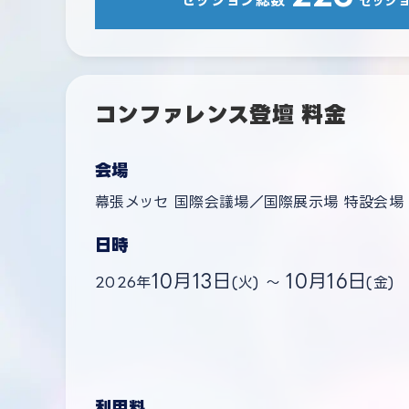
セッション総数
セッシ
コンファレンス登壇 料金
会場
幕張メッセ 国際会議場／国際展示場 特設会場
日時
10月13日
10月16日
2026年
(火) ～
(金)
利用料