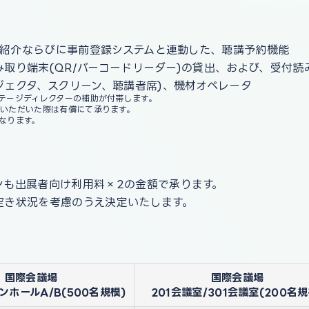
ョン紹介ならびに事前登録システムと連動した、聴講予約機能
取り端末(QR/バーコードリーダー)の貸出、および、受付読
ジェクタ、スクリーン、聴講者席)、機材オペレータ
テージディレクターの補助が付帯します。
いただいた際は有償にて承ります。
なります。
ンも出展者向け利用料×2の金額で承ります。
空き状況を考慮のうえ決定いたします。
国際会議場
国際会議場
ホールA/B(500名規模)
201会議室/301会議室(200名規