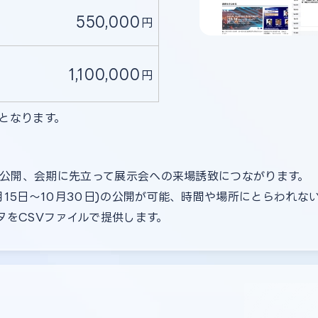
550,000
円
1,100,000
円
となります。
画を公開、会期に先立って展示会への来場誘致につながります。
月15日〜10月30日)の公開が可能、時間や場所にとらわれな
タをCSVファイルで提供します。