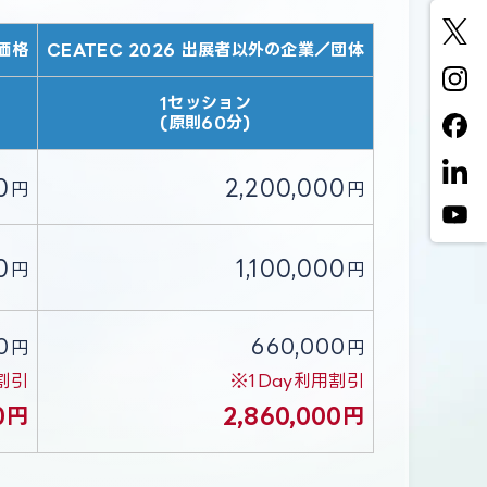
け価格
CEATEC 2026 出展者以外の企業／団体
1セッション
(原則60分)
0
2,200,000
円
円
0
1,100,000
円
円
0
660,000
円
円
割引
※1Day利用割引
00円
2,860,000円