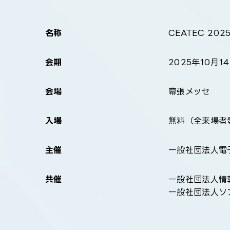
名称
CEATEC 20
会期
2025年10月14
会場
幕張メッセ
入場
無料（全来場者
主催
一般社団法人電
共催
一般社団法人情
一般社団法人ソ