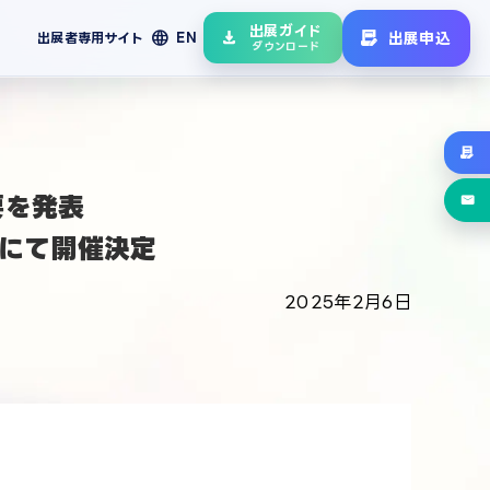
出展ガイド
language
出展申込
出展者専用サイト
EN
ダウンロード
要を発表
ッセにて開催決定
2025年2月6日