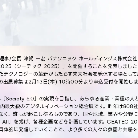
事/会長 津賀 一宏 パナソニック ホールディングス株式会社 
2025（シーテック 2025）」を開催することを発表しまし
テクノロジーの革新がもたらす未来社会を発信する場として歴
5の出展募集は2月13日(木) 10時00分より申込受付を開始し
『Society 5.0』の実現を目指し、あらゆる産業・業種
内最大級のデジタルイノベーション総合展です。昨年は808社/
なく、誰もが起こし得るものであり、国や地域、業界や分野に
for All」を掲げ、各種企画などを計画しています。CEATE
具体的に発信していくことで、より多くの人々の参画と共感を