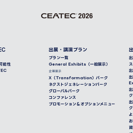
EC
出展・講演プラン
プラン一覧
出
く可能性
General Exhibits（一般展示）
ス
EC
出
企画展示
出
X（Transformation）パーク
E
ネクストジェネレーションパーク
出
グローバルパーク
ク
コンファレンス
出
プロモーション＆オプションメニュー
ク
よ
お
資