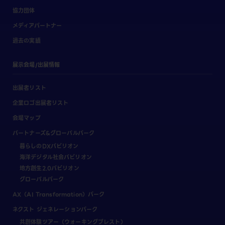
協力団体
メディアパートナー
過去の実績
展示会場/出展情報
出展者リスト
企業ロゴ出展者リスト
会場マップ
パートナーズ&グローバルパーク
暮らしのDXパビリオン
海洋デジタル社会パビリオン
地方創生2.0パビリオン
グローバルパーク
AX（AI Transformation）パーク
ネクスト ジェネレーションパーク
共創体験ツアー（ウォーキングブレスト）