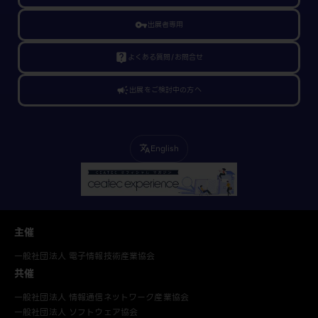
vpn_key
出展者専用
live_help
よくある質問/お問合せ
campaign
出展をご検討中の方へ
English
translate
主催
一般社団法人 電子情報技術産業協会
共催
一般社団法人 情報通信ネットワーク産業協会
一般社団法人 ソフトウェア協会