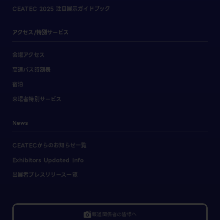
CEATEC 2025 注目展示ガイドブック
アクセス/特別サービス
会場アクセス
高速バス時刻表
宿泊
来場者特別サービス
News
CEATECからのお知らせ一覧
Exhibitors Updated Info
出展者プレスリリース一覧
linked_camera
報道関係者の皆様へ