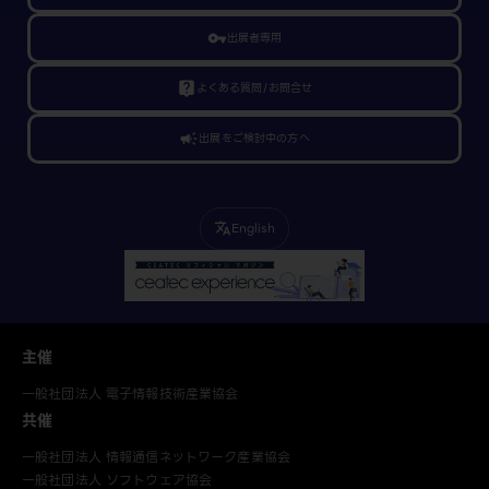
vpn_key
出展者専用
live_help
よくある質問/お問合せ
campaign
出展をご検討中の方へ
English
translate
主催
一般社団法人 電子情報技術産業協会
共催
一般社団法人 情報通信ネットワーク産業協会
一般社団法人 ソフトウェア協会