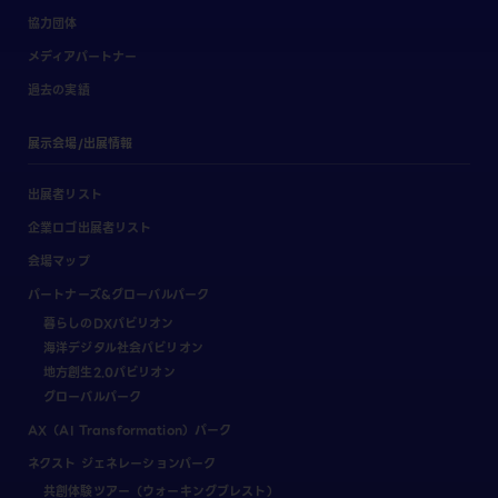
協力団体
メディアパートナー
過去の実績
展示会場/出展情報
出展者リスト
企業ロゴ出展者リスト
会場マップ
パートナーズ&グローバルパーク
暮らしのDXパビリオン
海洋デジタル社会パビリオン
地方創生2.0パビリオン
グローバルパーク
AX（AI Transformation）パーク
ネクスト ジェネレーションパーク
共創体験ツアー（ウォーキングブレスト）