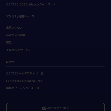
CEATEC 2025 注目展示ガイドブック
アクセス/特別サービス
会場アクセス
高速バス時刻表
宿泊
来場者特別サービス
News
CEATECからのお知らせ一覧
Exhibitors Updated Info
出展者プレスリリース一覧
linked_camera
報道関係者の皆様へ