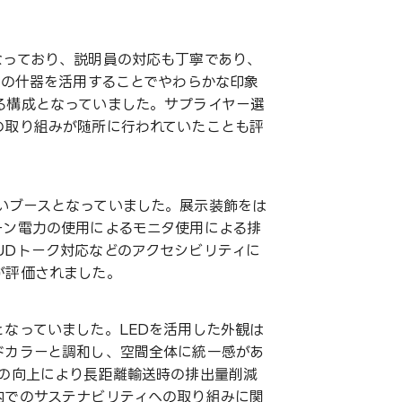
なっており、説明員の対応も丁寧であり、
oの什器を活用することでやわらかな印象
る構成となっていました。サプライヤー選
の取り組みが随所に行われていたことも評
いブースとなっていました。展示装飾をは
ーン電力の使用によるモニタ使用による排
UDトーク対応などのアクセシビリティに
が評価されました。
なっていました。LEDを活用した外観は
ドカラーと調和し、空間全体に統一感があ
率の向上により長距離輸送時の排出量削減
内でのサステナビリティへの取り組みに関