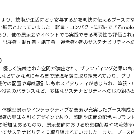
により、技術が生活にどう寄与するかを明快に伝えるブースに
い展示となっていました。軽量・コンパクトに収納できるmol
おり、他の展示会やイベントでも実践できる再現性も評価され
、出展者・制作者・施工者・運営者4者のサステナビリティへ
）
、優しく洗練された空間が演出され、ブランディング効果の高
ムなど細かな点に至るまで環境配慮に取り組まれており、グリ
受付の配置や導線設計にもホスピタリティが感じられ、筆談・
や役割のバランスなど、多様なサステナビリティへの取り組み
、体験型展示やインタラクティブな要素が充実したブース構成と
場者の興味を引くデザインであり、照明や床面の配色もブラン
量の増加はあるものの、展示装飾における廃棄物削減や物流効
いてサステナビリティに取り組まれていました。また、ブース