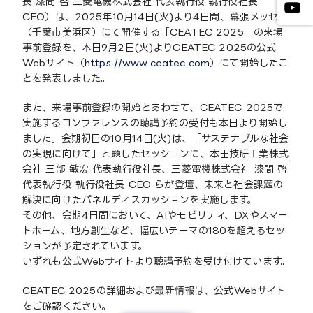
長 漆間 啓 三菱電機株式会社 代表執行役 執行役社長
CEO）は、2025年10月14日(火)より4日間、幕張メッセ
（千葉市美浜区）にて開催する「CEATEC 2025」の来場
事前登録を、本日9月2日(火)よりCEATEC 2025の公式
Webサイト（
https://www.ceatec.com
）にて開始したこ
とを発表しました。
また、来場事前登録の開始とあわせて、CEATEC 2025で
実施するコンファレンスの聴講予約の受付も本日より開始し
ました。会期初日の10月14日(火)は、「サステナブルな社会
の実現に向けて」と題したセッションに、本田技研工業株式
会社 三部 敏宏 代表執行役社長、三菱電機株式会社 漆間 啓
代表執行役 執行役社長 CEO らが登壇、未来と社会課題の
解決に向けたパネルディスカッションを実施します。
その他、会期4日間において、AIやモビリティ、DXやスマー
トホーム、地方創生など、幅広いテーマの180を超えるセッ
ションが予定されています。
いずれも公式Webサイトより聴講予約を受け付けています。
CEATEC 2025の詳細および最新情報は、公式Webサイト
をご確認ください。