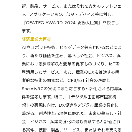
術、製品、サービス、またはそれを支えるソフトウェ
ア、アプリケーション、部品・デバイス等に対し、
『CEATEC AWARD 2024 総務大臣賞』を授与し
ます。
経済産業大臣賞
AIやロボット技術、ビッグデータ等を用いるなどによ
り、新たな価値を生み、暮らしや社会、ビジネス、産
業における課題解決と変革を促すものづくり、IoTを
利活用したサービス、また、産業のDXを推進する横
断的な技術の開発など、CPS/IoT社会の進展と
Society5.0の実現に最も寄与すると評価される応募案
件を選考します。特に、「デジタル田園都市国家構
想」の実現に向け、DX促進やデジタル産業の強化に
繋がる、創造性と市場性に優れた、未来の暮らし・社
会・ビジネス・産業高度化に最も貢献すると評価され
る案件、技術、製品、サービス、またはそれを支える