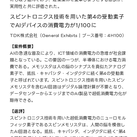
実用性と共に評価された。
スピントロニクス技術を用いた第4の受動素子
でAIデバイスの消費電力が1/100に
TDK株式会社（General Exhibits｜ブース番号：4H100）
【案件概要】
AIの急速な普及により、ICT領域の消費電力の急増が社会課
題となっている。この要因の⼀つが、半導体における電力消
費である。メモリスタは人の脳のシナプスを真似たアナログ
素子で、抵抗・キャパシタ・インダクタに続く第4の受動素
子と呼ばれています。スピントロニクス技術を用いたスピン
メモリスタを含むAI回路はデジタル論理計算が不要となり、
データセンターからエッジまでのAI製品で超低消費電力化が
期待できる。
【選評】
スピントロニクス技術を用いた超低消費電力のニューロモル
フィック素子であるスピンメモリスタは、人間の脳を模倣し
たAI回路となる。抵抗、キャパシタ、インダクタに続く“第4