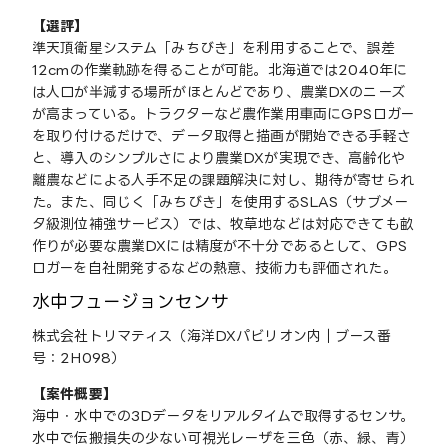
【選評】
準天頂衛星システム「みちびき」を利用することで、誤差
12cmの作業軌跡を得ることが可能。北海道では2040年に
は人口が半減する場所がほとんどであり、農業DXのニーズ
が高まっている。トラクターなど農作業用車両にGPSロガー
を取り付けるだけで、データ取得と描画が開始できる手軽さ
と、導入のシンプルさにより農業DXが実現でき、高齢化や
離農などによる人手不足の課題解決に対し、期待が寄せられ
た。また、同じく「みちびき」を使用するSLAS（サブメー
タ級測位補強サービス）では、牧草地などは対応できても畝
作りが必要な農業DXには精度が不十分であるとして、GPS
ロガーを自社開発するなどの熱意、技術力も評価された。
水中フュージョンセンサ
株式会社トリマティス（海洋DXパビリオン内｜ブース番
号：2H098）
【案件概要】
海中・水中での3Dデータをリアルタイムで取得するセンサ。
水中で伝搬損失の少ない可視光レーザを三色（赤、緑、青）