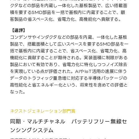
クタなどの部品を内蔵し一体化した基板製品で、広い搭載面
積を要するSMD部品を一括で基板内に内蔵することで、顧
客製品の省スペース化、省電力化、高機能化へ貢献する。
【選評】
コンデンサやインダクタなどの部品を内蔵、一体化した基板
製品で、搭載面積として広いスペースを要するSMD部品を一
括で基板内に内蔵することで、省スペース化、省電力化、高
機能化に貢献することが期待される。実装面積に制限がある
製品において有効であり、省電力化に特化しつつノイズ除去
を実現している点が評価された。AIやIoT活用の進展に伴う
データのトラフィック量急増に対応する半導体パッケージの
高性能化と省エネルギー化という、将来性を含めての評価と
なった。
ネクストジェネレーション部門賞
同期・マルチチャネル バッテリフリー無線セ
ンシングシステム