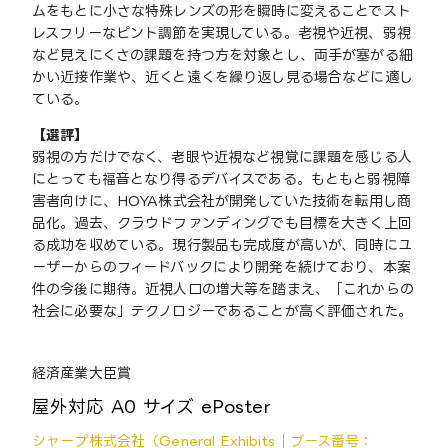
ムをもとに小さな特殊レンズの形を瞬時に変えることでスト
レスフリーなピント調節を実現している。老視や近視、弱視
など見えにくさの課題を持つ方を対象とし、両手が塞がる細
かい近接作業や、近くと遠くを繰り返し見る場合などに適し
ている。
【選評】
弱視の方だけでなく、老眼や近視など視覚に課題を感じる人
にとっても福音となり得るデバイスである。もともと弱視障
害者向けに、HOYA株式会社が開発していた技術を転用し商
品化。過去、クラウドファンディングでも目標を大きく上回
る成功を収めている。現行製品も完成度が高いが、同時にユ
ーザーからのフィードバックにより開発を続けており、本案
件の今後に期待。近視人口の増大等を踏まえ、「これからの
社会に必要な」テクノロジーであることが高く評価された。
経済産業大臣賞
屋外対応 A0 サイズ ePoster
シャープ株式会社（General Exhibits｜ブース番号：