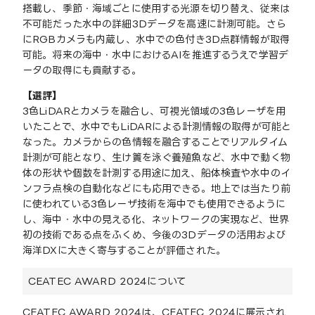
搭載し、季節・海域ごとに使用する光源を切り替え、従来は
不可能だった水中の詳細3Dデータを高速に計測可能。さら
にRGBカメラも内蔵し、水中での色付き3D点群情報が取得
可能。将来の海中・水中におけるAIを推進するうえで学習デ
ータの取得にも貢献する。
【選評】
3色LiDARとカメラを融合し、可視光領域の3色レーザを用
いたことで、水中でもLiDARによる計測情報の取得が可能と
なった。カメラからの色情報を融合することでリアルタイム
計測が可能となり、生け簀を泳ぐ養殖魚など、水中で動く物
体の形状や個数を計測する用途に加え、船体検査や水中のイ
ンフラ点検の自動化などにも応用できる。地上では当たり前
に使われている3色レーザ技術を海中でも使用できるように
し、海中・水中の見える化、ネットワークの実現など、世界
初の技術である点をふくめ、今後の3Dデータの活用および
海洋DXに大きく寄与することが評価された。
CEATEC AWARD 2024について
CEATEC AWARD 2024は、CEATEC 2024に展示され