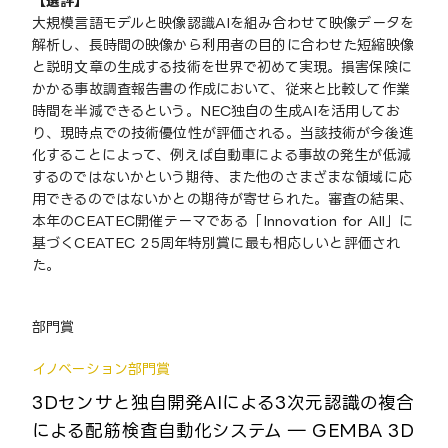
【選評】
大規模言語モデルと映像認識AIを組み合わせて映像データを
解析し、長時間の映像から利用者の目的に合わせた短縮映像
と説明文章の生成する技術を世界で初めて実現。損害保険に
かかる事故調査報告書の作成において、従来と比較して作業
時間を半減できるという。NEC独自の生成AIを活用してお
り、現時点での技術優位性が評価される。当該技術が今後進
化することによって、例えば自動車による事故の発生が低減
するのではないかという期待、また他のさまざまな領域に応
用できるのではないかとの期待が寄せられた。審査の結果、
本年のCEATEC開催テーマである「Innovation for All」に
基づくCEATEC 25周年特別賞に最も相応しいと評価され
た。
部門賞
イノベーション部門賞
3Dセンサと独自開発AIによる3次元認識の複合
による配筋検査自動化システム ― GEMBA 3D