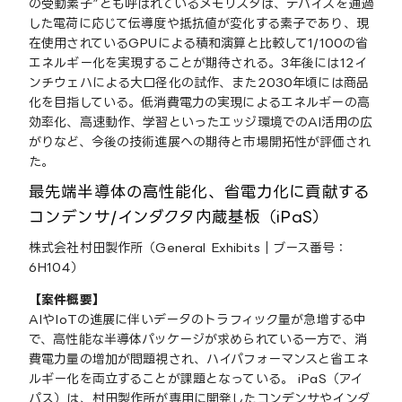
の受動素子”とも呼ばれているメモリスタは、デバイスを通過
した電荷に応じて伝導度や抵抗値が変化する素子であり、現
在使用されているGPUによる積和演算と比較して1/100の省
エネルギー化を実現することが期待される。3年後には12イ
ンチウェハによる大口径化の試作、また2030年頃には商品
化を目指している。低消費電力の実現によるエネルギーの高
効率化、高速動作、学習といったエッジ環境でのAI活用の広
がりなど、今後の技術進展への期待と市場開拓性が評価され
た。
最先端半導体の高性能化、省電力化に貢献する
コンデンサ/インダクタ内蔵基板（iPaS）
株式会社村田製作所（General Exhibits｜ブース番号：
6H104）
【案件概要】
AIやIoTの進展に伴いデータのトラフィック量が急増する中
で、高性能な半導体パッケージが求められている一方で、消
費電力量の増加が問題視され、ハイパフォーマンスと省エネ
ルギー化を両立することが課題となっている。 iPaS（アイ
パス）は、村田製作所が専用に開発したコンデンサやインダ