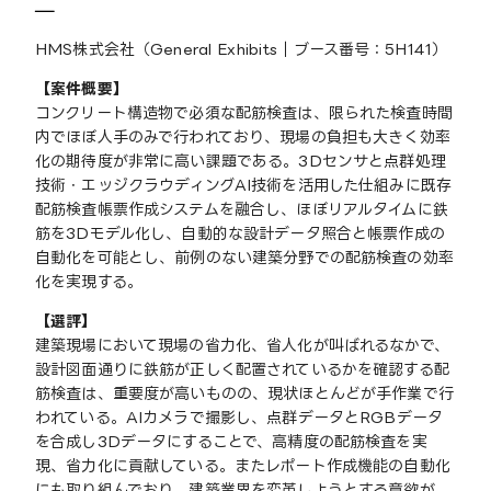
―
HMS株式会社（General Exhibits｜ブース番号：5H141）
【案件概要】
コンクリート構造物で必須な配筋検査は、限られた検査時間
内でほぼ人手のみで行われており、現場の負担も大きく効率
化の期待度が非常に高い課題である。3Dセンサと点群処理
技術・エッジクラウディングAI技術を活用した仕組みに既存
配筋検査帳票作成システムを融合し、ほぼリアルタイムに鉄
筋を3Dモデル化し、自動的な設計データ照合と帳票作成の
自動化を可能とし、前例のない建築分野での配筋検査の効率
化を実現する。
【選評】
建築現場において現場の省力化、省人化が叫ばれるなかで、
設計図面通りに鉄筋が正しく配置されているかを確認する配
筋検査は、重要度が高いものの、現状ほとんどが手作業で行
われている。AIカメラで撮影し、点群データとRGBデータ
を合成し3Dデータにすることで、高精度の配筋検査を実
現、省力化に貢献している。またレポート作成機能の自動化
にも取り組んでおり、建築業界を変革しようとする意欲が、