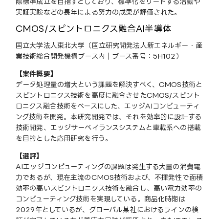
際標準成立を目指すとしており、標準化をリードする活動や
実証実験などの長年による努力の成果が評価された。
CMOS/スピントロニクス融合AI半導体
国立大学法人東北大学（国立研究開発法人新エネルギー・産
業技術総合開発機構ブース内｜ブース番号：5H102）
【案件概要】
データ処理量の増大という課題を解決すべく、CMOS技術と
スピントロニクス技術を高度に融合させたCMOS/スピント
ロニクス融合技術をベースにした、エッジAIコンピューティ
ング技術を開発。本研究開発では、それを効率的に設計する
技術開発、エッジサーベイランスシステムと車載系への搭載
を目的とした応用研究を行う。
【選評】
AIエッジコンピューティングの課題は発生する大量の消費電
力であるが、現在主流のCMOS技術および、不揮発性で面積
効率の高いスピントロニクス技術を融合し、高い電力効率の
コンピューティング技術を実現している。商品化時期は
2029年としているが、グローバル某社におけるラインの検