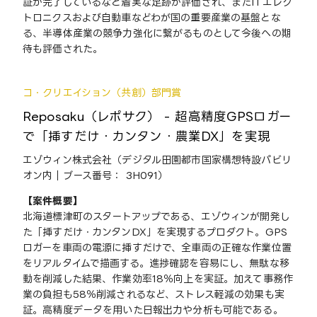
証が完了しているなど着実な足跡が評価され、またITエレク
トロニクスおよび自動車などわが国の重要産業の基盤とな
る、半導体産業の競争力強化に繋がるものとして今後への期
待も評価された。
コ・クリエイション（共創）部門賞
Reposaku（レポサク） - 超高精度GPSロガー
で「挿すだけ・カンタン・農業DX」を実現
エゾウィン株式会社（デジタル田園都市国家構想特設パビリ
オン内｜ブース番号： 3H091）
【案件概要】
北海道標津町のスタートアップである、エゾウィンが開発し
た「挿すだけ・カンタンDX」を実現するプロダクト。GPS
ロガーを車両の電源に挿すだけで、全車両の正確な作業位置
をリアルタイムで描画する。進捗確認を容易にし、無駄な移
動を削減した結果、作業効率18％向上を実証。加えて事務作
業の負担も58％削減されるなど、ストレス軽減の効果も実
証。高精度データを用いた日報出力や分析も可能である。