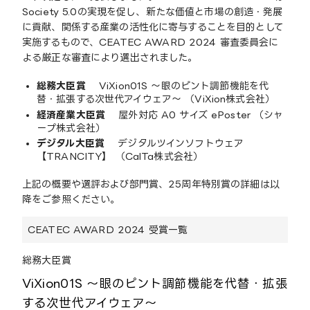
Society 5.0の実現を促し、新たな価値と市場の創造・発展
に貢献、関係する産業の活性化に寄与することを目的として
実施するもので、CEATEC AWARD 2024 審査委員会に
よる厳正な審査により選出されました。
総務大臣賞
ViXion01S ～眼のピント調節機能を代
替・拡張する次世代アイウェア～ （ViXion株式会社）
経済産業大臣賞
屋外対応 A0 サイズ ePoster （シャ
ープ株式会社）
デジタル大臣賞
デジタルツインソフトウェア
【TRANCITY】 （CalTa株式会社）
上記の概要や選評および部門賞、25周年特別賞の詳細は以
降をご参照ください。
CEATEC AWARD 2024 受賞一覧
総務大臣賞
ViXion01S ～眼のピント調節機能を代替・拡張
する次世代アイウェア～