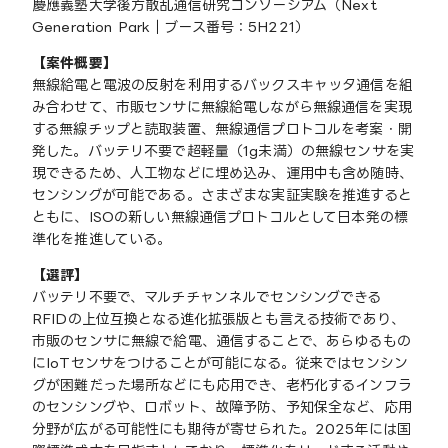
慶應義塾大学後方散乱通信研究コンソーシアム（Next
Generation Park｜ブース番号：5H221）
【案件概要】
無線給電と電波の反射を利用するバックスキャッタ通信を組
み合わせて、市販センサに無線給電しながら無線通信を実現
する無線チップと読取装置、無線通信プロトコルを考案・開
発した。バッテリ不要で超軽量（1g未満）の無線センサを実
現できるため、人工物などに埋め込み、運用中も含め随時、
センシングが可能である。さまざまな実証実験を推進すると
ともに、ISOの新しい無線通信プロトコルとして日本発の標
準化を推進している。
【選評】
バッテリ不要で、マルチチャンネルでセンシングできる
RFIDの上位互換となる進化拡張版とも言える技術であり、
市販のセンサに無線で給電、通信することで、あらゆるもの
にIoTセンサをつけることが可能になる。従来ではセンシン
グが困難だった場所などにも応用でき、老朽化するインフラ
のセンシングや、ロボット、故障予防、予知保全など、応用
分野が広がる可能性にも期待が寄せられた。2025年には国