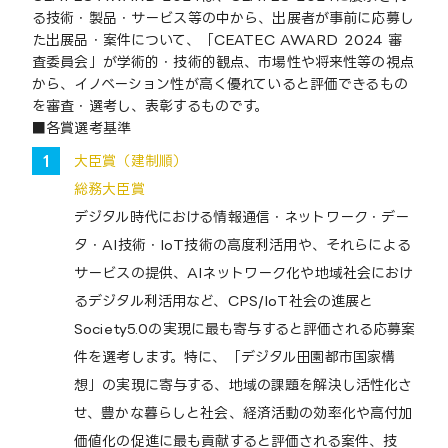
る技術・製品・サービス等の中から、出展者が事前に応募し
た出展品・案件について、「CEATEC AWARD 2024 審
査委員会」が学術的・技術的観点、市場性や将来性等の視点
から、イノベーション性が高く優れていると評価できるもの
を審査・選考し、表彰するものです。
■各賞選考基準
大臣賞（建制順）
総務大臣賞
デジタル時代における情報通信・ネットワーク・デー
タ・AI技術・IoT技術の高度利活用や、それらによる
サービスの提供、AIネットワーク化や地域社会におけ
るデジタル利活用など、CPS/IoT社会の進展と
Society5.0の実現に最も寄与すると評価される応募案
件を選考します。特に、「デジタル田園都市国家構
想」の実現に寄与する、地域の課題を解決し活性化さ
せ、豊かな暮らしと社会、経済活動の効率化や高付加
価値化の促進に最も貢献すると評価される案件、技