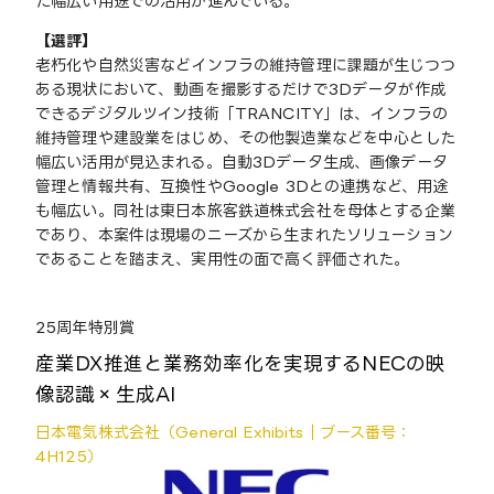
た幅広い用途での活用が進んでいる。
【選評】
老朽化や自然災害などインフラの維持管理に課題が生じつつ
ある現状において、動画を撮影するだけで3Dデータが作成
できるデジタルツイン技術「TRANCITY」は、インフラの
維持管理や建設業をはじめ、その他製造業などを中心とした
幅広い活用が見込まれる。自動3Dデータ生成、画像データ
管理と情報共有、互換性やGoogle 3Dとの連携など、用途
も幅広い。同社は東日本旅客鉄道株式会社を母体とする企業
であり、本案件は現場のニーズから生まれたソリューション
であることを踏まえ、実用性の面で高く評価された。
25周年特別賞
産業DX推進と業務効率化を実現するNECの映
像認識×生成AI
日本電気株式会社（General Exhibits｜ブース番号：
4H125）