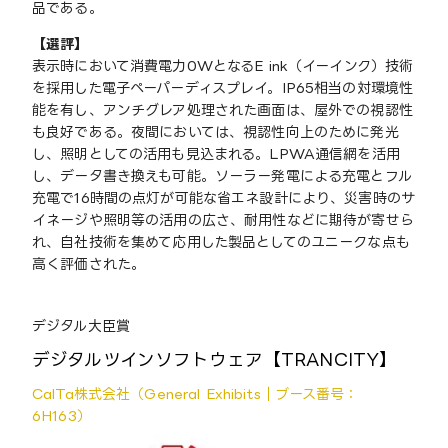
品である。
【選評】
表示時において消費電力0WとなるE ink（イーインク）技術
を採用した電子ペーパーディスプレイ。IP65相当の対環境性
能を有し、アンチグレア処理された画面は、屋外での視認性
も良好である。夜間においては、視認性向上のために発光
し、照明としての活用も見込まれる。LPWA通信網を活用
し、データ書き換えも可能。ソーラー発電による充電とフル
充電で16時間の点灯が可能な省エネ設計により、災害時のサ
イネージや照明等の活用の広さ、耐用性などに期待が寄せら
れ、自社技術を集めて応用した製品としてのユニークな点も
高く評価された。
デジタル大臣賞
デジタルツインソフトウェア【TRANCITY】
CalTa株式会社（General Exhibits｜ブース番号：
6H163）