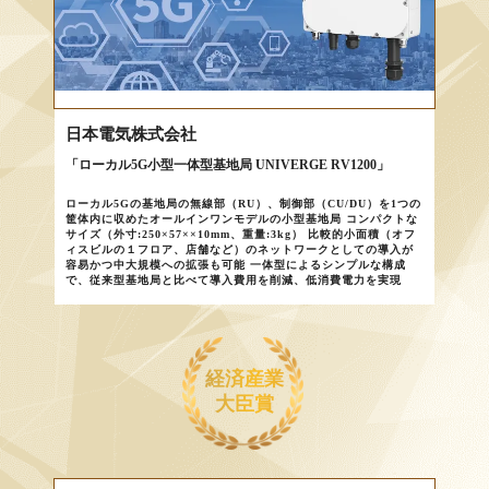
日本電気株式会社
「ローカル5G小型一体型基地局 UNIVERGE RV1200」
ローカル5Gの基地局の無線部（RU）、制御部（CU/DU）を1つの
筐体内に収めたオールインワンモデルの小型基地局 コンパクトな
サイズ（外寸:250×57××10mm、重量:3kg） 比較的小面積（オフ
ィスビルの１フロア、店舗など）のネットワークとしての導入が
容易かつ中大規模への拡張も可能 一体型によるシンプルな構成
で、従来型基地局と比べて導入費用を削減、低消費電力を実現
経済産業
大臣賞