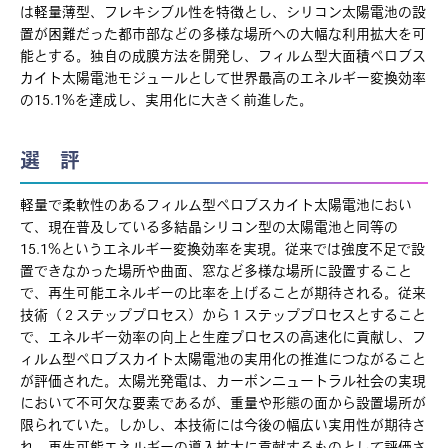
は軽量薄型、フレキシブル性を特徴とし、シリコン太陽電池の設
置が困難だった都市部などの多様な場所への大幅な利用拡大を可
能とする。独自の成膜方法を開発し、フィルム型大面積ペロブス
カイト太陽電池モジュールとして世界最高のエネルギー変換効率
の15.1%を達成し、実用化に大きく前進した。
選 評
軽量で柔軟性のあるフィルム型ペロブスカイト太陽電池におい
て、現在普及している多結晶シリコン型の太陽電池と同等の
15.1%というエネルギー変換効率を実現。従来では強度不足で設
置できなかった場所や曲面、窓など多様な場所に設置すること
で、再生可能エネルギーの比率を上げることが期待される。従来
技術（２ステッププロセス）から１ステッププロセスとすること
で、エネルギー効率の向上と生産プロセスの高速化に貢献し、フ
ィルム型ペロブスカイト太陽電池の実用化の推進につながること
が評価された。太陽光発電は、カーボンニュートラル社会の実現
において不可欠な要素であるが、重量や形態の面から設置場所が
限られていた。しかし、本技術には今後の幅広い実用性が期待さ
れ、再生可能エネルギーの導入拡大に貢献するものとして評価さ