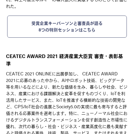
れた。
受賞企業キーパーソンと審査員が語る
8つの特別セッションはこちら
CEATEC AWARD 2021 経済産業大臣賞 審査・表彰基
準
CEATEC 2021 ONLINEに出展参加し、 CEATEC AWARD
2021に応募のあった中から、AIやロボット技術、ビッグデータ
等を用いるなどにより、新たな価値を生み、暮らしや社会、ビジ
ネス、産業における課題解決と変革を促すものづくり、IoTを利
活用したサービス、また、IoTを推進する横断的な技術の開発な
ど、CPS/IoT社会の進展とSociety5.0の実現に最も寄与すると評
価される応募案件を選考します。特に、ニューノーマル社会にお
けるデジタルトランスフォーメーションを促す創造性と市場性に
優れ、次代の暮らし・社会・ビジネス・産業高度化に最も貢献す
ると評価される案件、技術、製品、サービス、またはそれを支え