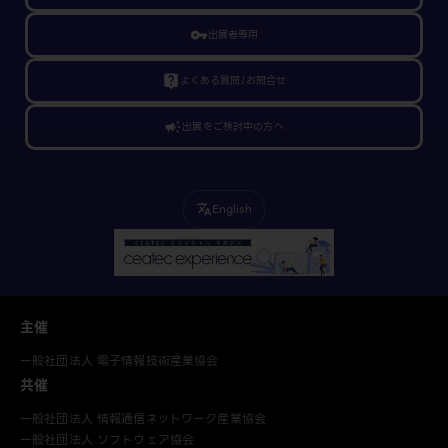
vpn_key
出展者専用
live_help
よくある質問/お問合せ
campaign
出展をご検討中の方へ
English
translate
主催
一般社団法人 電子情報技術産業協会
共催
一般社団法人 情報通信ネットワーク産業協会
一般社団法人 ソフトウェア協会