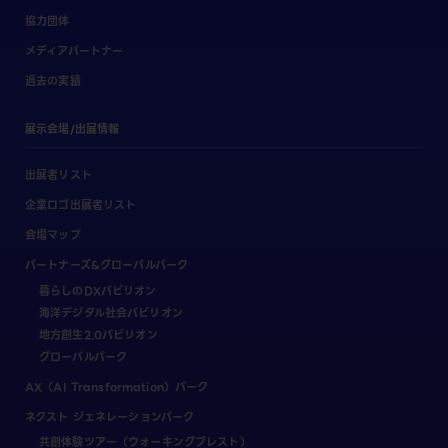
協力団体
メディアパートナー
過去の実績
展示会場/出展情報
出展者リスト
企業ロゴ出展者リスト
会場マップ
パートナーズ&グローバルパーク
暮らしのDXパビリオン
海洋デジタル社会パビリオン
地方創生2.0パビリオン
グローバルパーク
AX（AI Transformation）パーク
ネクスト ジェネレーションパーク
共創体験ツアー（ウォーキングブレスト）