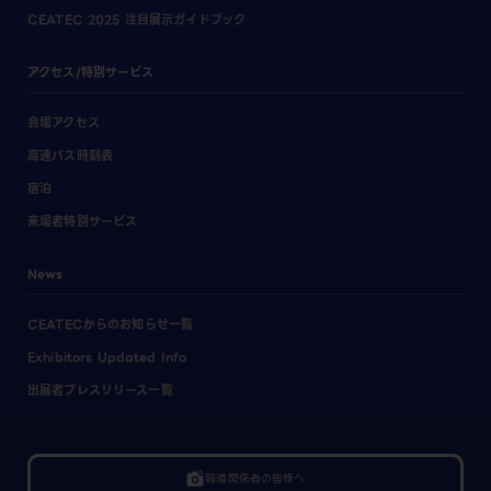
CEATEC 2025 注目展示ガイドブック
アクセス/特別サービス
会場アクセス
高速バス時刻表
宿泊
来場者特別サービス
News
CEATECからのお知らせ一覧
Exhibitors Updated Info
出展者プレスリリース一覧
linked_camera
報道関係者の皆様へ