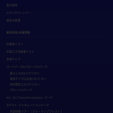
協力団体
メディアパートナー
過去の実績
展示会場/出展情報
出展者リスト
企業ロゴ出展者リスト
会場マップ
パートナーズ&グローバルパーク
暮らしのDXパビリオン
海洋デジタル社会パビリオン
地方創生2.0パビリオン
グローバルパーク
AX（AI Transformation）パーク
ネクスト ジェネレーションパーク
共創体験ツアー（ウォーキングブレスト）