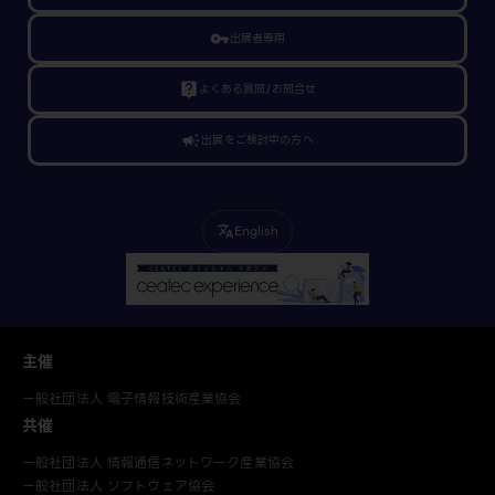
vpn_key
出展者専用
live_help
よくある質問/お問合せ
campaign
出展をご検討中の方へ
English
translate
主催
一般社団法人 電子情報技術産業協会
共催
一般社団法人 情報通信ネットワーク産業協会
一般社団法人 ソフトウェア協会