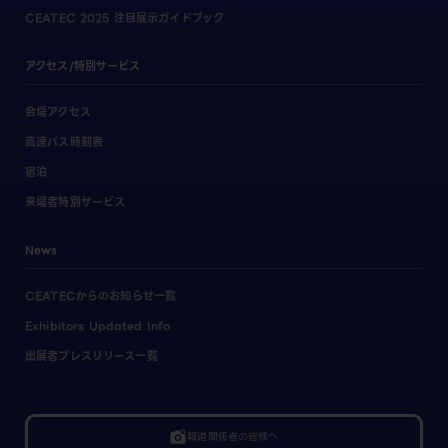
CEATEC 2025 注目展示ガイドブック
アクセス/特別サービス
会場アクセス
高速バス時刻表
宿泊
来場者特別サービス
News
CEATECからのお知らせ一覧
Exhibitors Updated Info
出展者プレスリリース一覧
linked_camera
報道関係者の皆様へ