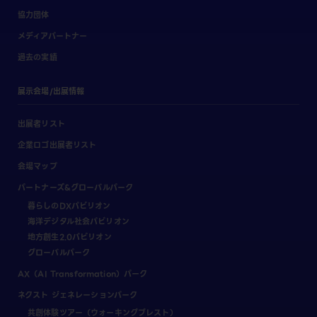
協力団体
メディアパートナー
過去の実績
展示会場/出展情報
出展者リスト
企業ロゴ出展者リスト
会場マップ
パートナーズ&グローバルパーク
暮らしのDXパビリオン
海洋デジタル社会パビリオン
地方創生2.0パビリオン
グローバルパーク
AX（AI Transformation）パーク
ネクスト ジェネレーションパーク
共創体験ツアー（ウォーキングブレスト）