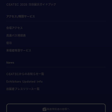
CEATEC 2025 注目展示ガイドブック
アクセス/特別サービス
会場アクセス
高速バス時刻表
宿泊
来場者特別サービス
News
CEATECからのお知らせ一覧
Exhibitors Updated Info
出展者プレスリリース一覧
linked_camera
報道関係者の皆様へ