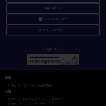
vpn_key
出展者専用
live_help
よくある質問/お問合せ
campaign
出展をご検討中の方へ
English
translate
主催
一般社団法人 電子情報技術産業協会
共催
一般社団法人 情報通信ネットワーク産業協会
一般社団法人 ソフトウェア協会