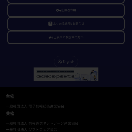
vpn_key
出展者専用
live_help
よくある質問/お問合せ
campaign
出展をご検討中の方へ
English
translate
主催
一般社団法人 電子情報技術産業協会
共催
一般社団法人 情報通信ネットワーク産業協会
一般社団法人 ソフトウェア協会