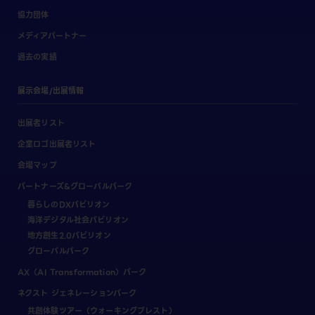
協力団体
メディアパートナー
過去の実績
展示会場/出展情報
出展者リスト
企業ロゴ出展者リスト
会場マップ
パートナーズ&グローバルパーク
暮らしのDXパビリオン
海洋デジタル社会パビリオン
地方創生2.0パビリオン
グローバルパーク
AX（AI Transformation）パーク
ネクスト ジェネレーションパーク
共創体験ツアー（ウォーキングブレスト）