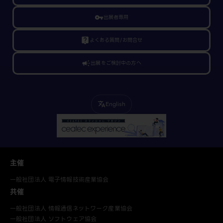
vpn_key
出展者専用
live_help
よくある質問/お問合せ
campaign
出展をご検討中の方へ
English
translate
主催
一般社団法人 電子情報技術産業協会
共催
一般社団法人 情報通信ネットワーク産業協会
一般社団法人 ソフトウェア協会