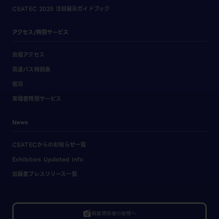
CEATEC 2025 注目展示ガイドブック
アクセス/特別サービス
会場アクセス
高速バス時刻表
宿泊
来場者特別サービス
News
CEATECからのお知らせ一覧
Exhibitors Updated Info
出展者プレスリリース一覧
linked_camera
報道関係者の皆様へ