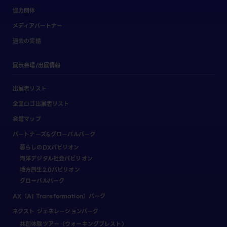
協力団体
メディアパートナー
過去の実績
展示会場/出展情報
出展者リスト
企業ロゴ出展者リスト
会場マップ
パートナーズ&グローバルパーク
暮らしのDXパビリオン
海洋デジタル社会パビリオン
地方創生2.0パビリオン
グローバルパーク
AX（AI Transformation）パーク
ネクスト ジェネレーションパーク
共創体験ツアー（ウォーキングブレスト）