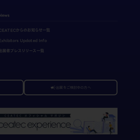
News
CEATECからのお知らせ一覧
Exhibitors Updated Info
出展者プレスリリース一覧
出展をご検討中の方へ
campaign