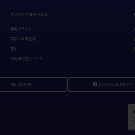
アクセス/特別サービス
会場アクセス
高速バス時刻表
宿泊
来場者特別サービス
出展者専用
よくある質問/お問合せ
vpn_key
live_help