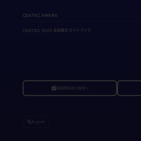
CEATEC AWARD
CEATEC 2025 注目展示ガイドブック
報道関係者の皆様へ
linked_camera
English
translate