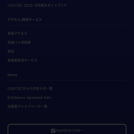
CEATEC 2025 注目展示ガイドブック
アクセス/特別サービス
会場アクセス
高速バス時刻表
宿泊
来場者特別サービス
News
CEATECからのお知らせ一覧
Exhibitors Updated Info
出展者プレスリリース一覧
linked_camera
報道関係者の皆様へ