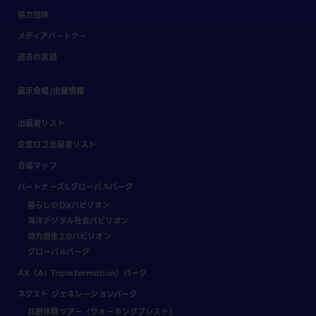
協力団体
メディアパートナー
過去の実績
展示会場/出展情報
出展者リスト
企業ロゴ出展者リスト
会場マップ
パートナーズ&グローバルパーク
暮らしのDXパビリオン
海洋デジタル社会パビリオン
地方創生2.0パビリオン
グローバルパーク
AX（AI Transformation）パーク
ネクスト ジェネレーションパーク
共創体験ツアー（ウォーキングブレスト）