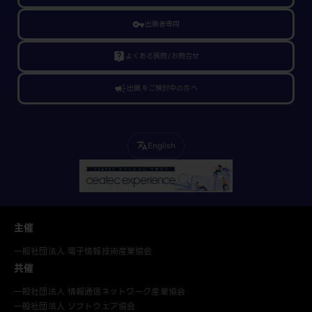
vpn_key
出展者専用
live_help
よくある質問/お問合せ
campaign
出展をご検討中の方へ
English
translate
主催
一般社団法人 電子情報技術産業協会
共催
一般社団法人 情報通信ネットワーク産業協会
一般社団法人 ソフトウェア協会