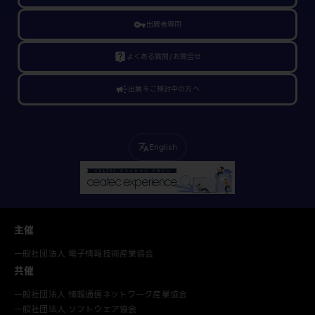
vpn_key
出展者専用
live_help
よくある質問/お問合せ
campaign
出展をご検討中の方へ
English
translate
主催
一般社団法人 電子情報技術産業協会
共催
一般社団法人 情報通信ネットワーク産業協会
一般社団法人 ソフトウェア協会