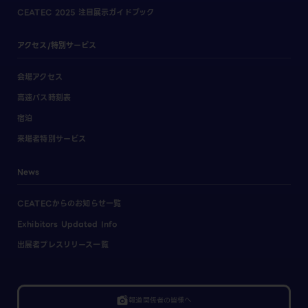
CEATEC 2025 注目展示ガイドブック
アクセス/特別サービス
会場アクセス
高速バス時刻表
宿泊
来場者特別サービス
News
CEATECからのお知らせ一覧
Exhibitors Updated Info
出展者プレスリリース一覧
linked_camera
報道関係者の皆様へ