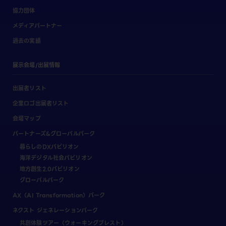
協力団体
メディアパートナー
過去の実績
展示会場/出展情報
出展者リスト
企業ロゴ出展者リスト
会場マップ
パートナーズ&グローバルパーク
暮らしのDXパビリオン
海洋デジタル社会パビリオン
地方創生2.0パビリオン
グローバルパーク
AX（AI Transformation）パーク
ネクスト ジェネレーションパーク
共創体験ツアー（ウォーキングブレスト）