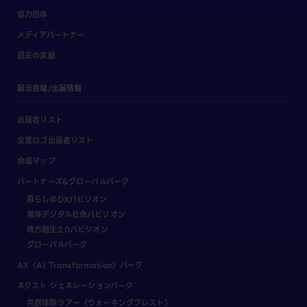
協力団体
メディアパートナー
過去の実績
展示会場/出展情報
出展者リスト
企業ロゴ出展者リスト
会場マップ
パートナーズ&グローバルパーク
暮らしのDXパビリオン
海洋デジタル社会パビリオン
地方創生2.0パビリオン
グローバルパーク
AX（AI Transformation）パーク
ネクスト ジェネレーションパーク
共創体験ツアー（ウォーキングブレスト）