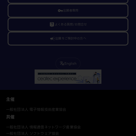
vpn_key
出展者専用
live_help
よくある質問/お問合せ
campaign
出展をご検討中の方へ
English
translate
主催
一般社団法人 電子情報技術産業協会
共催
一般社団法人 情報通信ネットワーク産業協会
一般社団法人 ソフトウェア協会