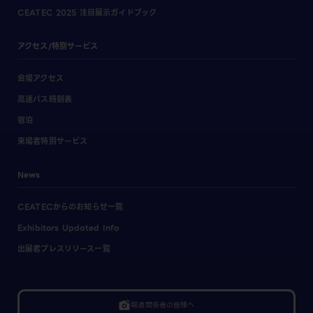
CEATEC 2025 注目展示ガイドブック
アクセス/特別サービス
会場アクセス
高速バス時刻表
宿泊
来場者特別サービス
News
CEATECからのお知らせ一覧
Exhibitors Updated Info
出展者プレスリリース一覧
linked_camera
報道関係者の皆様へ