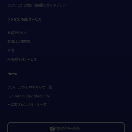
CEATEC 2025 注目展示ガイドブック
アクセス/特別サービス
会場アクセス
高速バス時刻表
宿泊
来場者特別サービス
News
CEATECからのお知らせ一覧
Exhibitors Updated Info
出展者プレスリリース一覧
linked_camera
報道関係者の皆様へ