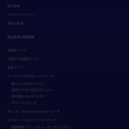
協力団体
メディアパートナー
過去の実績
展示会場/出展情報
出展者リスト
企業ロゴ出展者リスト
会場マップ
パートナーズ&グローバルパーク
暮らしのDXパビリオン
海洋デジタル社会パビリオン
地方創生2.0パビリオン
グローバルパーク
AX（AI Transformation）パーク
ネクスト ジェネレーションパーク
共創体験ツアー（ウォーキングブレスト）