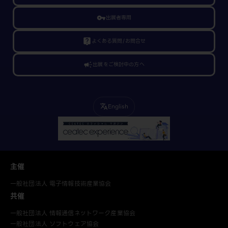
vpn_key
出展者専用
live_help
よくある質問/お問合せ
campaign
出展をご検討中の方へ
English
translate
主催
一般社団法人 電子情報技術産業協会
共催
一般社団法人 情報通信ネットワーク産業協会
一般社団法人 ソフトウェア協会