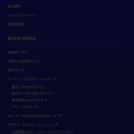
協力団体
メディアパートナー
過去の実績
展示会場/出展情報
出展者リスト
企業ロゴ出展者リスト
会場マップ
パートナーズ&グローバルパーク
暮らしのDXパビリオン
海洋デジタル社会パビリオン
地方創生2.0パビリオン
グローバルパーク
AX（AI Transformation）パーク
ネクスト ジェネレーションパーク
共創体験ツアー（ウォーキングブレスト）