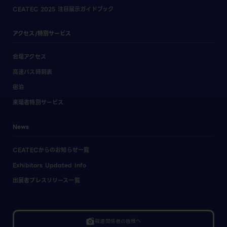
CEATEC 2025 注目展示ガイドブック
アクセス/特別サービス
会場アクセス
高速バス時刻表
宿泊
来場者特別サービス
News
CEATECからのお知らせ一覧
Exhibitors Updated Info
出展者プレスリリース一覧
linked_camera
報道関係者の皆様へ