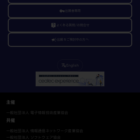
vpn_key
出展者専用
live_help
よくある質問/お問合せ
campaign
出展をご検討中の方へ
English
translate
主催
一般社団法人 電子情報技術産業協会
共催
一般社団法人 情報通信ネットワーク産業協会
一般社団法人 ソフトウェア協会