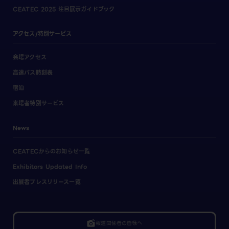
CEATEC 2025 注目展示ガイドブック
アクセス/特別サービス
会場アクセス
高速バス時刻表
宿泊
来場者特別サービス
News
CEATECからのお知らせ一覧
Exhibitors Updated Info
出展者プレスリリース一覧
linked_camera
報道関係者の皆様へ