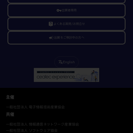
vpn_key
出展者専用
live_help
よくある質問/お問合せ
campaign
出展をご検討中の方へ
English
translate
主催
一般社団法人 電子情報技術産業協会
共催
一般社団法人 情報通信ネットワーク産業協会
一般社団法人 ソフトウェア協会