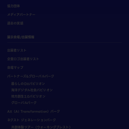
協力団体
メディアパートナー
過去の実績
展示会場/出展情報
出展者リスト
企業ロゴ出展者リスト
会場マップ
パートナーズ&グローバルパーク
暮らしのDXパビリオン
海洋デジタル社会パビリオン
地方創生2.0パビリオン
グローバルパーク
AX（AI Transformation）パーク
ネクスト ジェネレーションパーク
共創体験ツアー（ウォーキングブレスト）