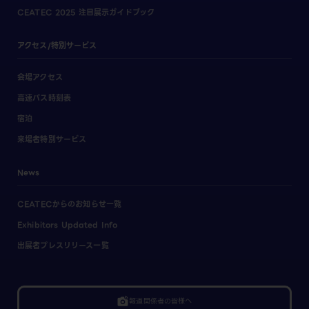
CEATEC 2025 注目展示ガイドブック
アクセス/特別サービス
会場アクセス
高速バス時刻表
宿泊
来場者特別サービス
News
CEATECからのお知らせ一覧
Exhibitors Updated Info
出展者プレスリリース一覧
linked_camera
報道関係者の皆様へ